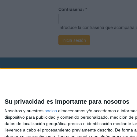
Contraseña:
*
Introduce la contraseña que acompaña 
Avis
© 2003-2026
Compá
Su privacidad es importante para nosotros
Nosotros y nuestros
socios
almacenamos y/o accedemos a información
dispositivo para publicidad y contenido personalizado, medición de pu
datos de localización geográfica precisa e identificación mediante l
llevemos a cabo el procesamiento previamente descrito. De forma al
otorgar su consentimiento.
Tenga en cuenta que algún procesamiento