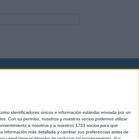
okies
el. +34 91 593 2767
mo identificadores únicos e información estándar enviada por un
ios.
Con su permiso, nosotros y nuestros socios podemos utilizar
 consentimiento a nosotros y a nuestros 1731 socios para que
 a información más detallada y cambiar sus preferencias antes de
o usted tiene el derecho de rechazar tal procesamiento. Sus