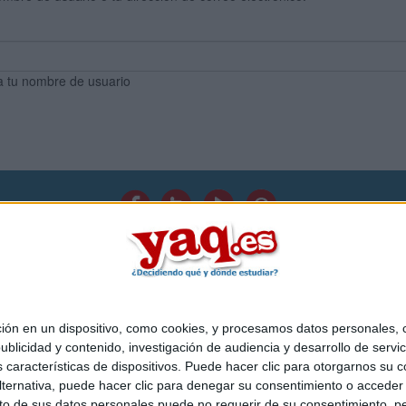
a tu nombre de usuario
Quiénes somos
|
Contactar
|
Anúnciate
o legal
|
Politica de privacidad
|
Condiciones generales
|
Política de co
s Mediterráneo S.L.
- Diego de León 47 - 28006 Madrid [ESPAÑA] - T
 en un dispositivo, como cookies, y procesamos datos personales, co
blicidad y contenido, investigación de audiencia y desarrollo de servic
as características de dispositivos. Puede hacer clic para otorgarnos su
ternativa, puede hacer clic para denegar su consentimiento o acceder
 de sus datos personales puede no requerir de su consentimiento, per