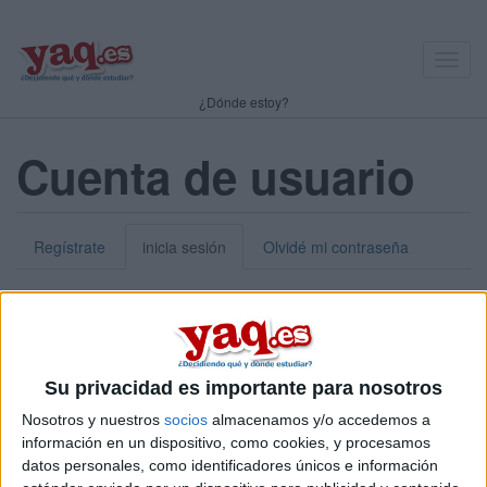
Toggl
navig
¿Dónde estoy?
Cuenta de usuario
Regístrate
inicia sesión
Olvidé mi contraseña
Nick o dirección de correo electrónico:
*
Puedes iniciar sesión introduciendo tu nombre de usuario o tu
Su privacidad es importante para nosotros
dirección de correo electrónico.
Nosotros y nuestros
socios
almacenamos y/o accedemos a
Contraseña:
*
información en un dispositivo, como cookies, y procesamos
datos personales, como identificadores únicos e información