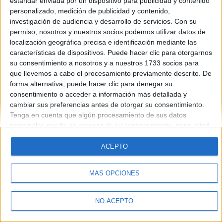
estándar enviada por un dispositivo para publicidad y contenido
Introduce la contraseña que acompaña a tu nombre de usuario
personalizado, medición de publicidad y contenido,
investigación de audiencia y desarrollo de servicios.
Con su
permiso, nosotros y nuestros socios podemos utilizar datos de
localización geográfica precisa e identificación mediante las
características de dispositivos. Puede hacer clic para otorgarnos
su consentimiento a nosotros y a nuestros 1733 socios para
que llevemos a cabo el procesamiento previamente descrito. De
forma alternativa, puede hacer clic para denegar su
Quiénes somos
|
Contactar
|
Anúnciate
consentimiento o acceder a información más detallada y
Aviso legal
|
Politica de privacidad
|
Condiciones generales
|
Política
cambiar sus preferencias antes de otorgar su consentimiento.
de cookies
Tenga en cuenta que algún procesamiento de sus datos
© 2003-2026
Compás Mediterráneo S.L.
- Diego de León 47 - 28006
personales puede no requerir de su consentimiento, pero usted
Madrid [ESPAÑA] - Tel. +34 91 593 2767
tiene el derecho de rechazar tal procesamiento. Sus
preferencias se aplicarán solo a este sitio web. Puede cambiar
ACEPTO
sus preferencias o retirar su consentimiento en cualquier
momento volviendo a este sitio y haciendo clic en el botón
MÁS OPCIONES
"Privacidad" en la parte inferior de la página web.
NO ACEPTO