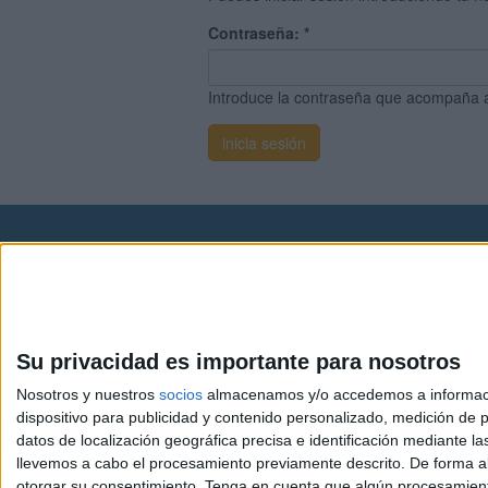
Contraseña:
*
Introduce la contraseña que acompaña 
Avis
© 2003-2026
Compá
Su privacidad es importante para nosotros
Nosotros y nuestros
socios
almacenamos y/o accedemos a información
dispositivo para publicidad y contenido personalizado, medición de pu
datos de localización geográfica precisa e identificación mediante l
llevemos a cabo el procesamiento previamente descrito. De forma al
otorgar su consentimiento.
Tenga en cuenta que algún procesamiento