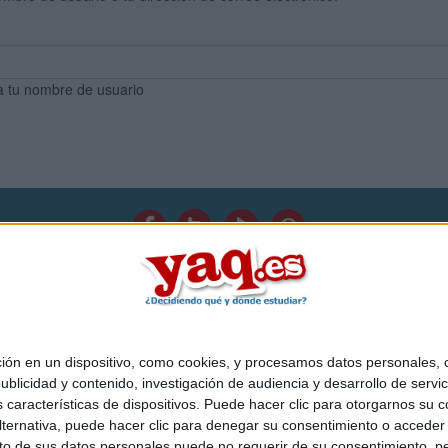
a tu nombre de usuario
Quiénes somos
|
Contactar
|
Anúnciate
o legal
|
Politica de privacidad
|
Condiciones generales
|
Política de co
s Mediterráneo S.L.
- Diego de León 47 - 28006 Madrid [ESPAÑA] - T
 en un dispositivo, como cookies, y procesamos datos personales, co
blicidad y contenido, investigación de audiencia y desarrollo de servic
as características de dispositivos. Puede hacer clic para otorgarnos su
ternativa, puede hacer clic para denegar su consentimiento o acceder
 de sus datos personales puede no requerir de su consentimiento, per