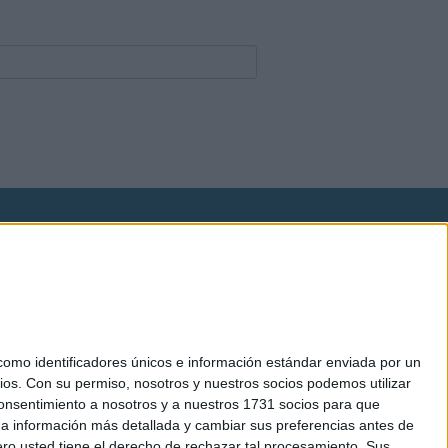
okies
el. +34 91 593 2767
mo identificadores únicos e información estándar enviada por un
ios.
Con su permiso, nosotros y nuestros socios podemos utilizar
 consentimiento a nosotros y a nuestros 1731 socios para que
 a información más detallada y cambiar sus preferencias antes de
o usted tiene el derecho de rechazar tal procesamiento. Sus