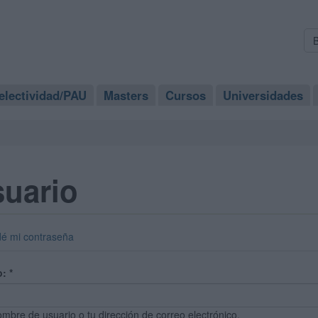
electividad/PAU
Masters
Cursos
Universidades
suario
dé mi contraseña
o:
*
ombre de usuario o tu dirección de correo electrónico.