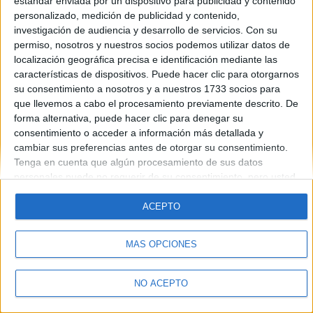
estándar enviada por un dispositivo para publicidad y contenido
Introduce la contraseña que acompaña a tu nombre de usuario
personalizado, medición de publicidad y contenido,
investigación de audiencia y desarrollo de servicios.
Con su
permiso, nosotros y nuestros socios podemos utilizar datos de
localización geográfica precisa e identificación mediante las
características de dispositivos. Puede hacer clic para otorgarnos
su consentimiento a nosotros y a nuestros 1733 socios para
que llevemos a cabo el procesamiento previamente descrito. De
forma alternativa, puede hacer clic para denegar su
Quiénes somos
|
Contactar
|
Anúnciate
consentimiento o acceder a información más detallada y
Aviso legal
|
Politica de privacidad
|
Condiciones generales
|
Política
cambiar sus preferencias antes de otorgar su consentimiento.
de cookies
Tenga en cuenta que algún procesamiento de sus datos
© 2003-2026
Compás Mediterráneo S.L.
- Diego de León 47 - 28006
personales puede no requerir de su consentimiento, pero usted
Madrid [ESPAÑA] - Tel. +34 91 593 2767
tiene el derecho de rechazar tal procesamiento. Sus
preferencias se aplicarán solo a este sitio web. Puede cambiar
ACEPTO
sus preferencias o retirar su consentimiento en cualquier
momento volviendo a este sitio y haciendo clic en el botón
MÁS OPCIONES
"Privacidad" en la parte inferior de la página web.
NO ACEPTO