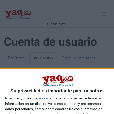
Toggl
navig
¿Dónde estoy?
Cuenta de usuario
Regístrate
inicia sesión
Olvidé mi contraseña
Nick o dirección de correo electrónico:
*
Puedes iniciar sesión introduciendo tu nombre de usuario o tu
Su privacidad es importante para nosotros
dirección de correo electrónico.
Nosotros y nuestros
socios
almacenamos y/o accedemos a
Contraseña:
*
información en un dispositivo, como cookies, y procesamos
datos personales, como identificadores únicos e información