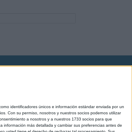
okies
el. +34 91 593 2767
mo identificadores únicos e información estándar enviada por un
ios.
Con su permiso, nosotros y nuestros socios podemos utilizar
 consentimiento a nosotros y a nuestros 1733 socios para que
 a información más detallada y cambiar sus preferencias antes de
o usted tiene el derecho de rechazar tal procesamiento. Sus