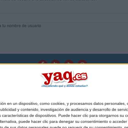
a tu nombre de usuario
Quiénes somos
|
Contactar
|
Anúnciate
o legal
|
Politica de privacidad
|
Condiciones generales
|
Política de co
s Mediterráneo S.L.
- Diego de León 47 - 28006 Madrid [ESPAÑA] - T
 en un dispositivo, como cookies, y procesamos datos personales, co
blicidad y contenido, investigación de audiencia y desarrollo de servic
as características de dispositivos. Puede hacer clic para otorgarnos su
ternativa, puede hacer clic para denegar su consentimiento o acceder
 de sus datos personales puede no requerir de su consentimiento, per