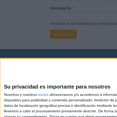
Contraseña:
*
Introduce la contraseña que acompaña 
Avis
© 2003-2026
Compá
Su privacidad es importante para nosotros
Nosotros y nuestros
socios
almacenamos y/o accedemos a información
dispositivo para publicidad y contenido personalizado, medición de pu
datos de localización geográfica precisa e identificación mediante l
llevemos a cabo el procesamiento previamente descrito. De forma al
otorgar su consentimiento.
Tenga en cuenta que algún procesamiento