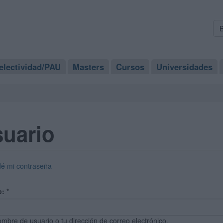
electividad/PAU
Masters
Cursos
Universidades
suario
dé mi contraseña
o:
*
ombre de usuario o tu dirección de correo electrónico.