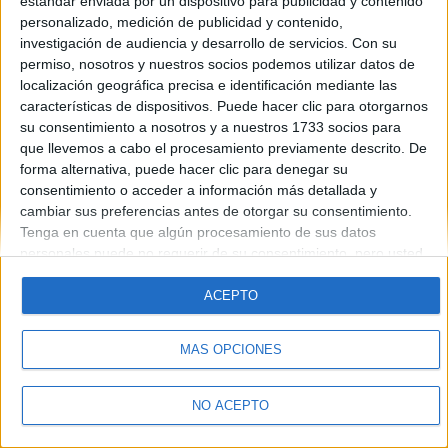
estándar enviada por un dispositivo para publicidad y contenido
Introduce la contraseña que acompaña a tu nombre de usuario
personalizado, medición de publicidad y contenido,
investigación de audiencia y desarrollo de servicios.
Con su
permiso, nosotros y nuestros socios podemos utilizar datos de
localización geográfica precisa e identificación mediante las
características de dispositivos. Puede hacer clic para otorgarnos
su consentimiento a nosotros y a nuestros 1733 socios para
que llevemos a cabo el procesamiento previamente descrito. De
forma alternativa, puede hacer clic para denegar su
Quiénes somos
|
Contactar
|
Anúnciate
consentimiento o acceder a información más detallada y
Aviso legal
|
Politica de privacidad
|
Condiciones generales
|
Política
cambiar sus preferencias antes de otorgar su consentimiento.
de cookies
Tenga en cuenta que algún procesamiento de sus datos
© 2003-2026
Compás Mediterráneo S.L.
- Diego de León 47 - 28006
personales puede no requerir de su consentimiento, pero usted
Madrid [ESPAÑA] - Tel. +34 91 593 2767
tiene el derecho de rechazar tal procesamiento. Sus
preferencias se aplicarán solo a este sitio web. Puede cambiar
ACEPTO
sus preferencias o retirar su consentimiento en cualquier
momento volviendo a este sitio y haciendo clic en el botón
MÁS OPCIONES
"Privacidad" en la parte inferior de la página web.
NO ACEPTO