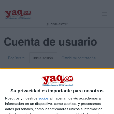
Toggl
navig
¿Dónde estoy?
Cuenta de usuario
Regístrate
inicia sesión
Olvidé mi contraseña
Nick o dirección de correo electrónico:
*
Puedes iniciar sesión introduciendo tu nombre de usuario o tu
Su privacidad es importante para nosotros
dirección de correo electrónico.
Nosotros y nuestros
socios
almacenamos y/o accedemos a
Contraseña:
*
información en un dispositivo, como cookies, y procesamos
datos personales, como identificadores únicos e información