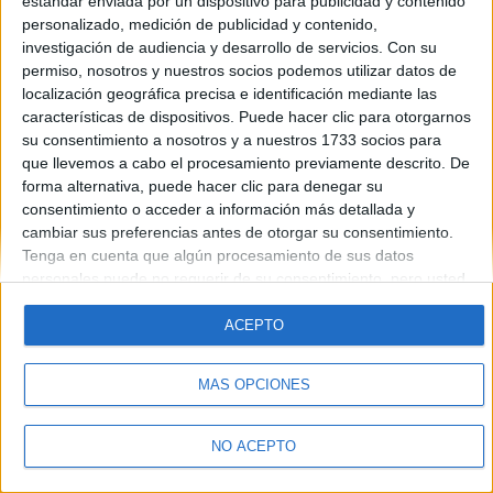
estándar enviada por un dispositivo para publicidad y contenido
Introduce la contraseña que acompaña a tu nombre de usuario
personalizado, medición de publicidad y contenido,
investigación de audiencia y desarrollo de servicios.
Con su
permiso, nosotros y nuestros socios podemos utilizar datos de
localización geográfica precisa e identificación mediante las
características de dispositivos. Puede hacer clic para otorgarnos
su consentimiento a nosotros y a nuestros 1733 socios para
que llevemos a cabo el procesamiento previamente descrito. De
forma alternativa, puede hacer clic para denegar su
Quiénes somos
|
Contactar
|
Anúnciate
consentimiento o acceder a información más detallada y
Aviso legal
|
Politica de privacidad
|
Condiciones generales
|
Política
cambiar sus preferencias antes de otorgar su consentimiento.
de cookies
Tenga en cuenta que algún procesamiento de sus datos
© 2003-2026
Compás Mediterráneo S.L.
- Diego de León 47 - 28006
personales puede no requerir de su consentimiento, pero usted
Madrid [ESPAÑA] - Tel. +34 91 593 2767
tiene el derecho de rechazar tal procesamiento. Sus
preferencias se aplicarán solo a este sitio web. Puede cambiar
ACEPTO
sus preferencias o retirar su consentimiento en cualquier
momento volviendo a este sitio y haciendo clic en el botón
MÁS OPCIONES
"Privacidad" en la parte inferior de la página web.
NO ACEPTO