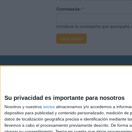
Contraseña:
*
Introduce la contraseña que acompaña 
Avis
© 2003-2026
Compá
Su privacidad es importante para nosotros
Nosotros y nuestros
socios
almacenamos y/o accedemos a información
dispositivo para publicidad y contenido personalizado, medición de pu
datos de localización geográfica precisa e identificación mediante l
llevemos a cabo el procesamiento previamente descrito. De forma al
otorgar su consentimiento.
Tenga en cuenta que algún procesamiento