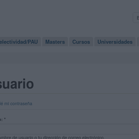
electividad/PAU
Masters
Cursos
Universidades
suario
dé mi contraseña
o:
*
ombre de usuario o tu dirección de correo electrónico.