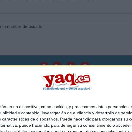
a tu nombre de usuario
Quiénes somos
|
Contactar
|
Anúnciate
o legal
|
Politica de privacidad
|
Condiciones generales
|
Política de co
s Mediterráneo S.L.
- Diego de León 47 - 28006 Madrid [ESPAÑA] - T
 en un dispositivo, como cookies, y procesamos datos personales, co
blicidad y contenido, investigación de audiencia y desarrollo de servic
as características de dispositivos. Puede hacer clic para otorgarnos su
ternativa, puede hacer clic para denegar su consentimiento o acceder
 de sus datos personales puede no requerir de su consentimiento, per