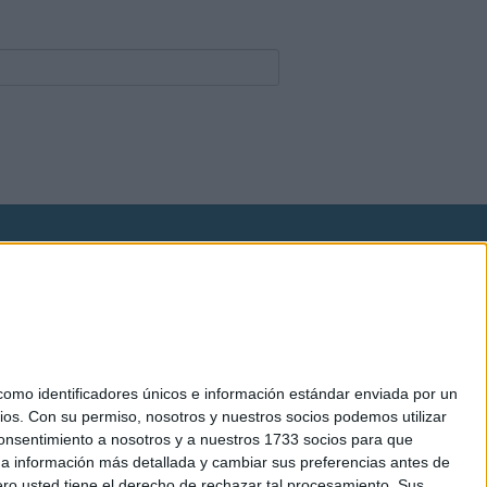
okies
el. +34 91 593 2767
mo identificadores únicos e información estándar enviada por un
ios.
Con su permiso, nosotros y nuestros socios podemos utilizar
 consentimiento a nosotros y a nuestros 1733 socios para que
 a información más detallada y cambiar sus preferencias antes de
o usted tiene el derecho de rechazar tal procesamiento. Sus