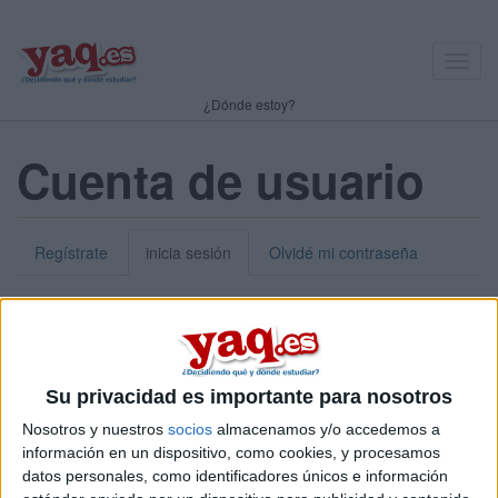
Toggl
navig
¿Dónde estoy?
Cuenta de usuario
Regístrate
inicia sesión
Olvidé mi contraseña
Nick o dirección de correo electrónico:
*
Puedes iniciar sesión introduciendo tu nombre de usuario o tu
Su privacidad es importante para nosotros
dirección de correo electrónico.
Nosotros y nuestros
socios
almacenamos y/o accedemos a
Contraseña:
*
información en un dispositivo, como cookies, y procesamos
datos personales, como identificadores únicos e información