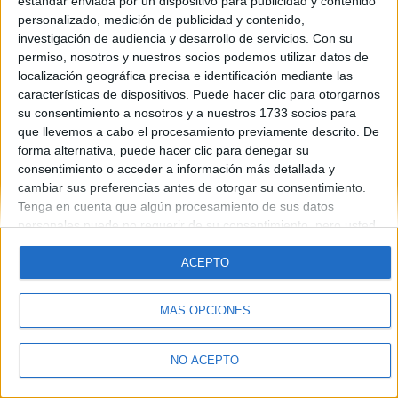
estándar enviada por un dispositivo para publicidad y contenido
Introduce la contraseña que acompaña a tu nombre de usuario
personalizado, medición de publicidad y contenido,
investigación de audiencia y desarrollo de servicios.
Con su
permiso, nosotros y nuestros socios podemos utilizar datos de
localización geográfica precisa e identificación mediante las
características de dispositivos. Puede hacer clic para otorgarnos
su consentimiento a nosotros y a nuestros 1733 socios para
que llevemos a cabo el procesamiento previamente descrito. De
forma alternativa, puede hacer clic para denegar su
Quiénes somos
|
Contactar
|
Anúnciate
consentimiento o acceder a información más detallada y
Aviso legal
|
Politica de privacidad
|
Condiciones generales
|
Política
cambiar sus preferencias antes de otorgar su consentimiento.
de cookies
Tenga en cuenta que algún procesamiento de sus datos
© 2003-2026
Compás Mediterráneo S.L.
- Diego de León 47 - 28006
personales puede no requerir de su consentimiento, pero usted
Madrid [ESPAÑA] - Tel. +34 91 593 2767
tiene el derecho de rechazar tal procesamiento. Sus
preferencias se aplicarán solo a este sitio web. Puede cambiar
ACEPTO
sus preferencias o retirar su consentimiento en cualquier
momento volviendo a este sitio y haciendo clic en el botón
MÁS OPCIONES
"Privacidad" en la parte inferior de la página web.
NO ACEPTO