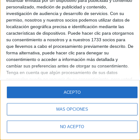
estándar enviada por un dispositivo para publicidad y contenido
Introduce la contraseña que acompaña a tu nombre de usuario
personalizado, medición de publicidad y contenido,
investigación de audiencia y desarrollo de servicios.
Con su
permiso, nosotros y nuestros socios podemos utilizar datos de
localización geográfica precisa e identificación mediante las
características de dispositivos. Puede hacer clic para otorgarnos
su consentimiento a nosotros y a nuestros 1733 socios para
que llevemos a cabo el procesamiento previamente descrito. De
forma alternativa, puede hacer clic para denegar su
Quiénes somos
|
Contactar
|
Anúnciate
consentimiento o acceder a información más detallada y
Aviso legal
|
Politica de privacidad
|
Condiciones generales
|
Política
cambiar sus preferencias antes de otorgar su consentimiento.
de cookies
Tenga en cuenta que algún procesamiento de sus datos
© 2003-2026
Compás Mediterráneo S.L.
- Diego de León 47 - 28006
personales puede no requerir de su consentimiento, pero usted
Madrid [ESPAÑA] - Tel. +34 91 593 2767
tiene el derecho de rechazar tal procesamiento. Sus
preferencias se aplicarán solo a este sitio web. Puede cambiar
ACEPTO
sus preferencias o retirar su consentimiento en cualquier
momento volviendo a este sitio y haciendo clic en el botón
MÁS OPCIONES
"Privacidad" en la parte inferior de la página web.
NO ACEPTO