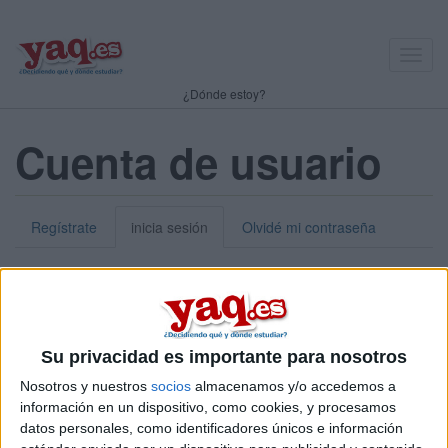
Toggl
navig
¿Dónde estoy?
Cuenta de usuario
Regístrate
inicia sesión
Olvidé mi contraseña
Nick o dirección de correo electrónico:
*
Puedes iniciar sesión introduciendo tu nombre de usuario o tu
Su privacidad es importante para nosotros
dirección de correo electrónico.
Nosotros y nuestros
socios
almacenamos y/o accedemos a
Contraseña:
*
información en un dispositivo, como cookies, y procesamos
datos personales, como identificadores únicos e información