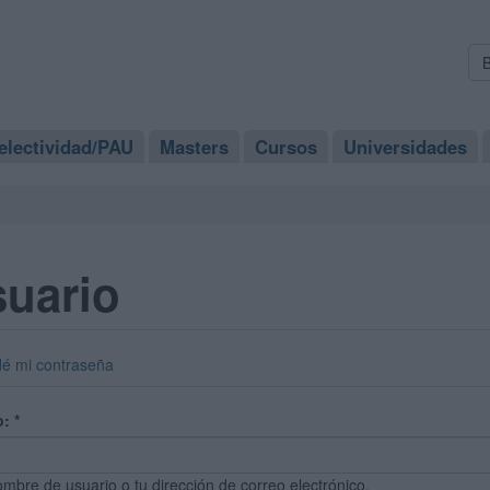
electividad/PAU
Masters
Cursos
Universidades
suario
dé mi contraseña
o:
*
ombre de usuario o tu dirección de correo electrónico.