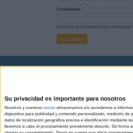
Contraseña:
*
Introduce la contraseña que acompaña 
Avis
© 2003-2026
Compá
Su privacidad es importante para nosotros
Nosotros y nuestros
socios
almacenamos y/o accedemos a información
dispositivo para publicidad y contenido personalizado, medición de pu
datos de localización geográfica precisa e identificación mediante l
llevemos a cabo el procesamiento previamente descrito. De forma al
otorgar su consentimiento.
Tenga en cuenta que algún procesamiento