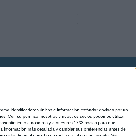
okies
el. +34 91 593 2767
mo identificadores únicos e información estándar enviada por un
ios.
Con su permiso, nosotros y nuestros socios podemos utilizar
 consentimiento a nosotros y a nuestros 1733 socios para que
 a información más detallada y cambiar sus preferencias antes de
o usted tiene el derecho de rechazar tal procesamiento. Sus