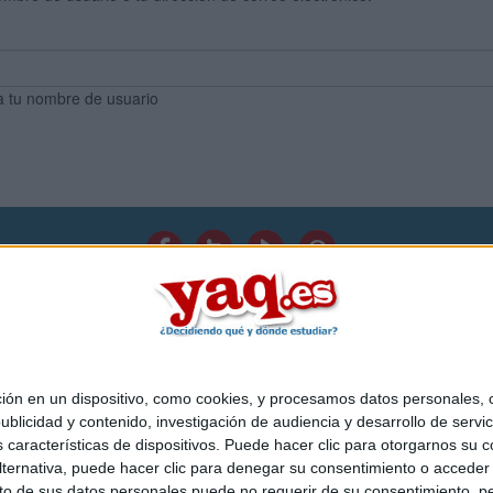
a tu nombre de usuario
Quiénes somos
|
Contactar
|
Anúnciate
o legal
|
Politica de privacidad
|
Condiciones generales
|
Política de co
s Mediterráneo S.L.
- Diego de León 47 - 28006 Madrid [ESPAÑA] - T
 en un dispositivo, como cookies, y procesamos datos personales, co
blicidad y contenido, investigación de audiencia y desarrollo de servic
as características de dispositivos. Puede hacer clic para otorgarnos su
ternativa, puede hacer clic para denegar su consentimiento o acceder
 de sus datos personales puede no requerir de su consentimiento, per