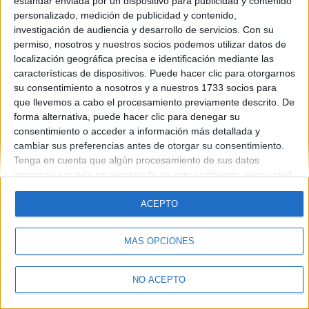
estándar enviada por un dispositivo para publicidad y contenido
Introduce la contraseña que acompaña a tu nombre de usuario
personalizado, medición de publicidad y contenido,
investigación de audiencia y desarrollo de servicios.
Con su
permiso, nosotros y nuestros socios podemos utilizar datos de
localización geográfica precisa e identificación mediante las
características de dispositivos. Puede hacer clic para otorgarnos
su consentimiento a nosotros y a nuestros 1733 socios para
que llevemos a cabo el procesamiento previamente descrito. De
forma alternativa, puede hacer clic para denegar su
Quiénes somos
|
Contactar
|
Anúnciate
consentimiento o acceder a información más detallada y
Aviso legal
|
Politica de privacidad
|
Condiciones generales
|
Política
cambiar sus preferencias antes de otorgar su consentimiento.
de cookies
Tenga en cuenta que algún procesamiento de sus datos
© 2003-2026
Compás Mediterráneo S.L.
- Diego de León 47 - 28006
personales puede no requerir de su consentimiento, pero usted
Madrid [ESPAÑA] - Tel. +34 91 593 2767
tiene el derecho de rechazar tal procesamiento. Sus
preferencias se aplicarán solo a este sitio web. Puede cambiar
ACEPTO
sus preferencias o retirar su consentimiento en cualquier
momento volviendo a este sitio y haciendo clic en el botón
MÁS OPCIONES
"Privacidad" en la parte inferior de la página web.
NO ACEPTO