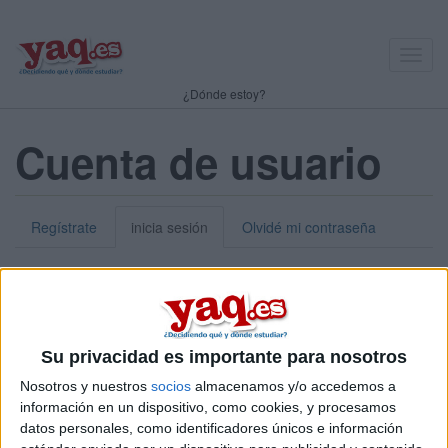
Toggl
navig
¿Dónde estoy?
Cuenta de usuario
Regístrate
inicia sesión
Olvidé mi contraseña
Nick o dirección de correo electrónico:
*
Puedes iniciar sesión introduciendo tu nombre de usuario o tu
Su privacidad es importante para nosotros
dirección de correo electrónico.
Nosotros y nuestros
socios
almacenamos y/o accedemos a
Contraseña:
*
información en un dispositivo, como cookies, y procesamos
datos personales, como identificadores únicos e información