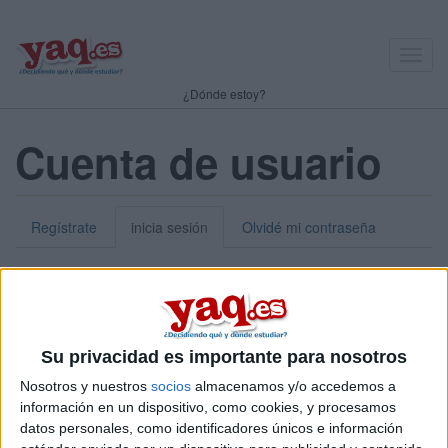
Toggl
navig
¿Dónde estoy?
Cuenta de usuario
Regístrate
inicia sesión
Olvidé mi contraseña
Nick o dirección de correo electrónico:
*
Puedes iniciar sesión introduciendo tu nombre de usuario o tu
Su privacidad es importante para nosotros
dirección de correo electrónico.
Nosotros y nuestros
socios
almacenamos y/o accedemos a
Contraseña:
*
información en un dispositivo, como cookies, y procesamos
datos personales, como identificadores únicos e información