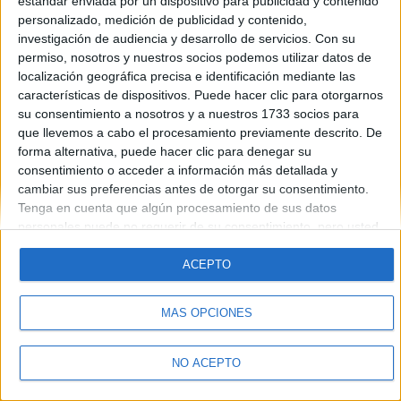
estándar enviada por un dispositivo para publicidad y contenido
Introduce la contraseña que acompaña a tu nombre de usuario
personalizado, medición de publicidad y contenido,
investigación de audiencia y desarrollo de servicios.
Con su
permiso, nosotros y nuestros socios podemos utilizar datos de
localización geográfica precisa e identificación mediante las
características de dispositivos. Puede hacer clic para otorgarnos
su consentimiento a nosotros y a nuestros 1733 socios para
que llevemos a cabo el procesamiento previamente descrito. De
forma alternativa, puede hacer clic para denegar su
Quiénes somos
|
Contactar
|
Anúnciate
consentimiento o acceder a información más detallada y
Aviso legal
|
Politica de privacidad
|
Condiciones generales
|
Política
cambiar sus preferencias antes de otorgar su consentimiento.
de cookies
Tenga en cuenta que algún procesamiento de sus datos
© 2003-2026
Compás Mediterráneo S.L.
- Diego de León 47 - 28006
personales puede no requerir de su consentimiento, pero usted
Madrid [ESPAÑA] - Tel. +34 91 593 2767
tiene el derecho de rechazar tal procesamiento. Sus
preferencias se aplicarán solo a este sitio web. Puede cambiar
ACEPTO
sus preferencias o retirar su consentimiento en cualquier
momento volviendo a este sitio y haciendo clic en el botón
MÁS OPCIONES
"Privacidad" en la parte inferior de la página web.
NO ACEPTO