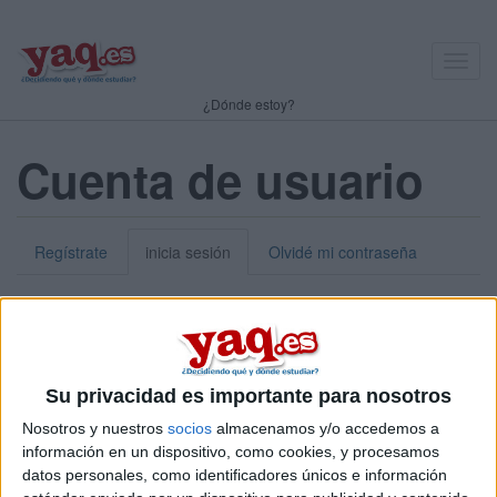
Toggl
navig
¿Dónde estoy?
Cuenta de usuario
Regístrate
inicia sesión
Olvidé mi contraseña
Nick o dirección de correo electrónico:
*
Puedes iniciar sesión introduciendo tu nombre de usuario o tu
Su privacidad es importante para nosotros
dirección de correo electrónico.
Nosotros y nuestros
socios
almacenamos y/o accedemos a
Contraseña:
*
información en un dispositivo, como cookies, y procesamos
datos personales, como identificadores únicos e información