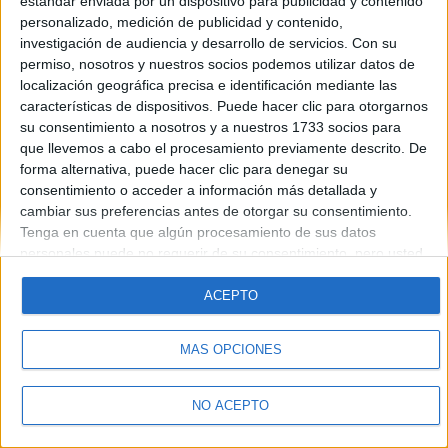
estándar enviada por un dispositivo para publicidad y contenido
Introduce la contraseña que acompaña a tu nombre de usuario
personalizado, medición de publicidad y contenido,
investigación de audiencia y desarrollo de servicios.
Con su
permiso, nosotros y nuestros socios podemos utilizar datos de
localización geográfica precisa e identificación mediante las
características de dispositivos. Puede hacer clic para otorgarnos
su consentimiento a nosotros y a nuestros 1733 socios para
que llevemos a cabo el procesamiento previamente descrito. De
forma alternativa, puede hacer clic para denegar su
Quiénes somos
|
Contactar
|
Anúnciate
consentimiento o acceder a información más detallada y
Aviso legal
|
Politica de privacidad
|
Condiciones generales
|
Política
cambiar sus preferencias antes de otorgar su consentimiento.
de cookies
Tenga en cuenta que algún procesamiento de sus datos
© 2003-2026
Compás Mediterráneo S.L.
- Diego de León 47 - 28006
personales puede no requerir de su consentimiento, pero usted
Madrid [ESPAÑA] - Tel. +34 91 593 2767
tiene el derecho de rechazar tal procesamiento. Sus
preferencias se aplicarán solo a este sitio web. Puede cambiar
ACEPTO
sus preferencias o retirar su consentimiento en cualquier
momento volviendo a este sitio y haciendo clic en el botón
MÁS OPCIONES
"Privacidad" en la parte inferior de la página web.
NO ACEPTO