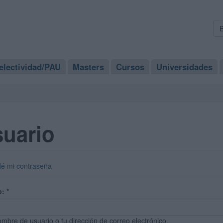
electividad/PAU
Masters
Cursos
Universidades
suario
dé mi contraseña
o:
*
ombre de usuario o tu dirección de correo electrónico.