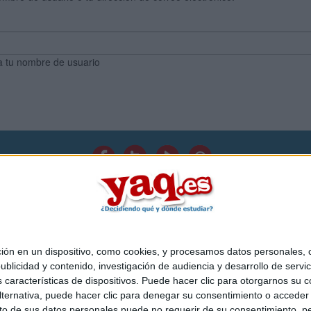
a tu nombre de usuario
Quiénes somos
|
Contactar
|
Anúnciate
o legal
|
Politica de privacidad
|
Condiciones generales
|
Política de co
s Mediterráneo S.L.
- Diego de León 47 - 28006 Madrid [ESPAÑA] - T
 en un dispositivo, como cookies, y procesamos datos personales, co
blicidad y contenido, investigación de audiencia y desarrollo de servic
as características de dispositivos. Puede hacer clic para otorgarnos su
ternativa, puede hacer clic para denegar su consentimiento o acceder
 de sus datos personales puede no requerir de su consentimiento, per