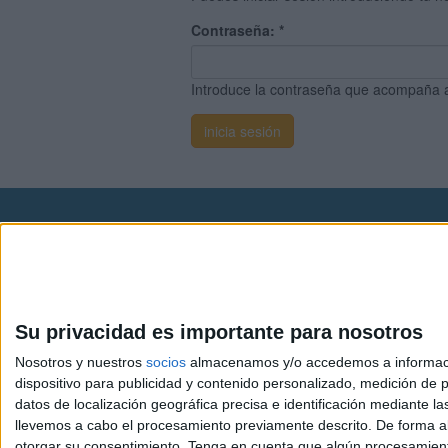
Contraseña:
*
Introduce la contraseña que acompaña 
Avis
© 2003-2026
Compá
Su privacidad es importante para nosotros
Nosotros y nuestros
socios
almacenamos y/o accedemos a información
dispositivo para publicidad y contenido personalizado, medición de pu
datos de localización geográfica precisa e identificación mediante l
llevemos a cabo el procesamiento previamente descrito. De forma al
otorgar su consentimiento.
Tenga en cuenta que algún procesamiento