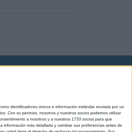
okies
el. +34 91 593 2767
mo identificadores únicos e información estándar enviada por un
ios.
Con su permiso, nosotros y nuestros socios podemos utilizar
 consentimiento a nosotros y a nuestros 1733 socios para que
 a información más detallada y cambiar sus preferencias antes de
o usted tiene el derecho de rechazar tal procesamiento. Sus