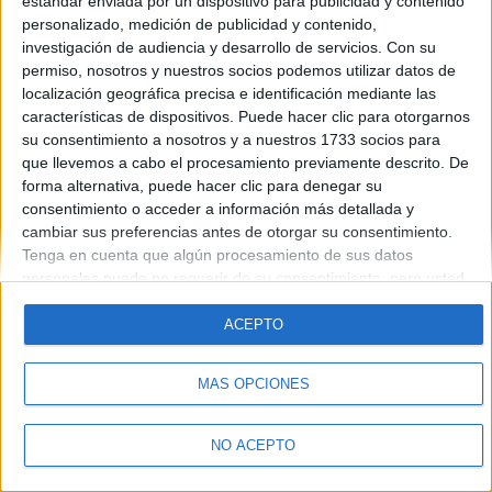
estándar enviada por un dispositivo para publicidad y contenido
Introduce la contraseña que acompaña a tu nombre de usuario
personalizado, medición de publicidad y contenido,
investigación de audiencia y desarrollo de servicios.
Con su
permiso, nosotros y nuestros socios podemos utilizar datos de
localización geográfica precisa e identificación mediante las
características de dispositivos. Puede hacer clic para otorgarnos
su consentimiento a nosotros y a nuestros 1733 socios para
que llevemos a cabo el procesamiento previamente descrito. De
forma alternativa, puede hacer clic para denegar su
Quiénes somos
|
Contactar
|
Anúnciate
consentimiento o acceder a información más detallada y
Aviso legal
|
Politica de privacidad
|
Condiciones generales
|
Política
cambiar sus preferencias antes de otorgar su consentimiento.
de cookies
Tenga en cuenta que algún procesamiento de sus datos
© 2003-2026
Compás Mediterráneo S.L.
- Diego de León 47 - 28006
personales puede no requerir de su consentimiento, pero usted
Madrid [ESPAÑA] - Tel. +34 91 593 2767
tiene el derecho de rechazar tal procesamiento. Sus
preferencias se aplicarán solo a este sitio web. Puede cambiar
ACEPTO
sus preferencias o retirar su consentimiento en cualquier
momento volviendo a este sitio y haciendo clic en el botón
MÁS OPCIONES
"Privacidad" en la parte inferior de la página web.
NO ACEPTO