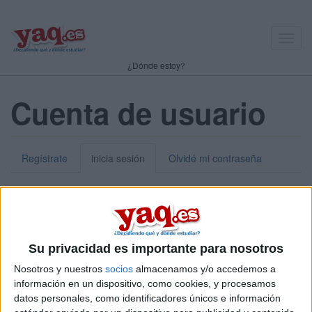
Toggl
navig
¿Dónde estoy?
Cuenta de usuario
Regístrate
inicia sesión
Olvidé mi contraseña
Nick o dirección de correo electrónico:
*
Puedes iniciar sesión introduciendo tu nombre de usuario o tu
Su privacidad es importante para nosotros
dirección de correo electrónico.
Nosotros y nuestros
socios
almacenamos y/o accedemos a
Contraseña:
*
información en un dispositivo, como cookies, y procesamos
datos personales, como identificadores únicos e información