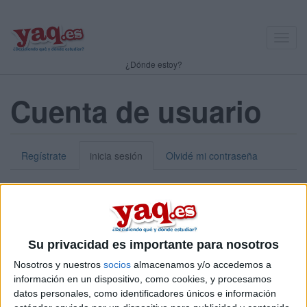
Toggl
navig
¿Dónde estoy?
Cuenta de usuario
Regístrate
inicia sesión
Olvidé mi contraseña
Nick o dirección de correo electrónico:
*
Puedes iniciar sesión introduciendo tu nombre de usuario o tu
Su privacidad es importante para nosotros
dirección de correo electrónico.
Nosotros y nuestros
socios
almacenamos y/o accedemos a
Contraseña:
*
información en un dispositivo, como cookies, y procesamos
datos personales, como identificadores únicos e información