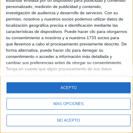
estándar enviada por un dispositivo para publicidad y contenido
Introduce la contraseña que acompaña a tu nombre de usuario
personalizado, medición de publicidad y contenido,
investigación de audiencia y desarrollo de servicios.
Con su
permiso, nosotros y nuestros socios podemos utilizar datos de
localización geográfica precisa e identificación mediante las
características de dispositivos. Puede hacer clic para otorgarnos
su consentimiento a nosotros y a nuestros 1733 socios para
que llevemos a cabo el procesamiento previamente descrito. De
forma alternativa, puede hacer clic para denegar su
Quiénes somos
|
Contactar
|
Anúnciate
consentimiento o acceder a información más detallada y
Aviso legal
|
Politica de privacidad
|
Condiciones generales
|
Política
cambiar sus preferencias antes de otorgar su consentimiento.
de cookies
Tenga en cuenta que algún procesamiento de sus datos
© 2003-2026
Compás Mediterráneo S.L.
- Diego de León 47 - 28006
personales puede no requerir de su consentimiento, pero usted
Madrid [ESPAÑA] - Tel. +34 91 593 2767
tiene el derecho de rechazar tal procesamiento. Sus
preferencias se aplicarán solo a este sitio web. Puede cambiar
ACEPTO
sus preferencias o retirar su consentimiento en cualquier
momento volviendo a este sitio y haciendo clic en el botón
MÁS OPCIONES
"Privacidad" en la parte inferior de la página web.
NO ACEPTO