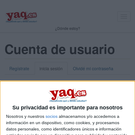
Toggl
navig
¿Dónde estoy?
Cuenta de usuario
Regístrate
inicia sesión
Olvidé mi contraseña
Nick o dirección de correo electrónico:
*
Puedes iniciar sesión introduciendo tu nombre de usuario o tu
Su privacidad es importante para nosotros
dirección de correo electrónico.
Nosotros y nuestros
socios
almacenamos y/o accedemos a
Contraseña:
*
información en un dispositivo, como cookies, y procesamos
datos personales, como identificadores únicos e información