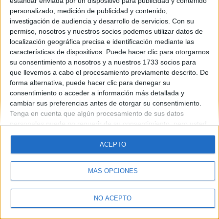
estándar enviada por un dispositivo para publicidad y contenido
Introduce la contraseña que acompaña a tu nombre de usuario
personalizado, medición de publicidad y contenido,
investigación de audiencia y desarrollo de servicios.
Con su
permiso, nosotros y nuestros socios podemos utilizar datos de
localización geográfica precisa e identificación mediante las
características de dispositivos. Puede hacer clic para otorgarnos
su consentimiento a nosotros y a nuestros 1733 socios para
que llevemos a cabo el procesamiento previamente descrito. De
forma alternativa, puede hacer clic para denegar su
Quiénes somos
|
Contactar
|
Anúnciate
consentimiento o acceder a información más detallada y
Aviso legal
|
Politica de privacidad
|
Condiciones generales
|
Política
cambiar sus preferencias antes de otorgar su consentimiento.
de cookies
Tenga en cuenta que algún procesamiento de sus datos
© 2003-2026
Compás Mediterráneo S.L.
- Diego de León 47 - 28006
personales puede no requerir de su consentimiento, pero usted
Madrid [ESPAÑA] - Tel. +34 91 593 2767
tiene el derecho de rechazar tal procesamiento. Sus
preferencias se aplicarán solo a este sitio web. Puede cambiar
ACEPTO
sus preferencias o retirar su consentimiento en cualquier
momento volviendo a este sitio y haciendo clic en el botón
MÁS OPCIONES
"Privacidad" en la parte inferior de la página web.
NO ACEPTO