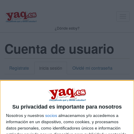
Toggl
navig
¿Dónde estoy?
Cuenta de usuario
Regístrate
inicia sesión
Olvidé mi contraseña
Nick o dirección de correo electrónico:
*
Puedes iniciar sesión introduciendo tu nombre de usuario o tu
Su privacidad es importante para nosotros
dirección de correo electrónico.
Nosotros y nuestros
socios
almacenamos y/o accedemos a
Contraseña:
*
información en un dispositivo, como cookies, y procesamos
datos personales, como identificadores únicos e información