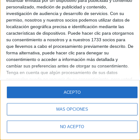
estándar enviada por un dispositivo para publicidad y contenido
Introduce la contraseña que acompaña a tu nombre de usuario
personalizado, medición de publicidad y contenido,
investigación de audiencia y desarrollo de servicios.
Con su
permiso, nosotros y nuestros socios podemos utilizar datos de
localización geográfica precisa e identificación mediante las
características de dispositivos. Puede hacer clic para otorgarnos
su consentimiento a nosotros y a nuestros 1733 socios para
que llevemos a cabo el procesamiento previamente descrito. De
forma alternativa, puede hacer clic para denegar su
Quiénes somos
|
Contactar
|
Anúnciate
consentimiento o acceder a información más detallada y
Aviso legal
|
Politica de privacidad
|
Condiciones generales
|
Política
cambiar sus preferencias antes de otorgar su consentimiento.
de cookies
Tenga en cuenta que algún procesamiento de sus datos
© 2003-2026
Compás Mediterráneo S.L.
- Diego de León 47 - 28006
personales puede no requerir de su consentimiento, pero usted
Madrid [ESPAÑA] - Tel. +34 91 593 2767
tiene el derecho de rechazar tal procesamiento. Sus
preferencias se aplicarán solo a este sitio web. Puede cambiar
ACEPTO
sus preferencias o retirar su consentimiento en cualquier
momento volviendo a este sitio y haciendo clic en el botón
MÁS OPCIONES
"Privacidad" en la parte inferior de la página web.
NO ACEPTO