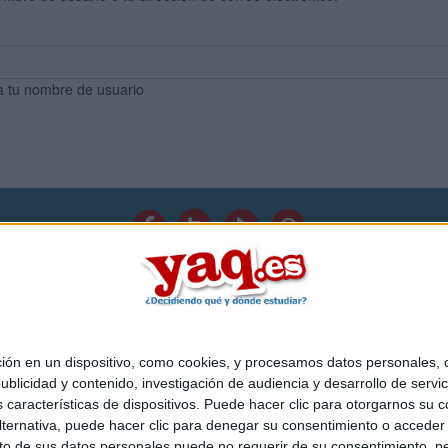
a tu nombre de usuario
Quiénes somos
|
Contactar
|
Anúnciate
o legal
|
Politica de privacidad
|
Condiciones generales
|
Política de co
s Mediterráneo S.L.
- Diego de León 47 - 28006 Madrid [ESPAÑA] - T
 en un dispositivo, como cookies, y procesamos datos personales, co
blicidad y contenido, investigación de audiencia y desarrollo de servic
as características de dispositivos. Puede hacer clic para otorgarnos su
ternativa, puede hacer clic para denegar su consentimiento o acceder
 de sus datos personales puede no requerir de su consentimiento, per