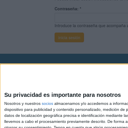
Contraseña:
*
Introduce la contraseña que acompaña 
Avis
© 2003-2026
Compá
Su privacidad es importante para nosotros
Nosotros y nuestros
socios
almacenamos y/o accedemos a información
dispositivo para publicidad y contenido personalizado, medición de pu
datos de localización geográfica precisa e identificación mediante l
llevemos a cabo el procesamiento previamente descrito. De forma al
otorgar su consentimiento.
Tenga en cuenta que algún procesamiento