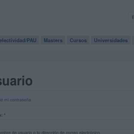
electividad/PAU
Masters
Cursos
Universidades
suario
dé mi contraseña
o:
*
ombre de usuario o tu dirección de correo electrónico.