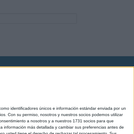
okies
el. +34 91 593 2767
mo identificadores únicos e información estándar enviada por un
ios.
Con su permiso, nosotros y nuestros socios podemos utilizar
 consentimiento a nosotros y a nuestros 1731 socios para que
 a información más detallada y cambiar sus preferencias antes de
o usted tiene el derecho de rechazar tal procesamiento. Sus