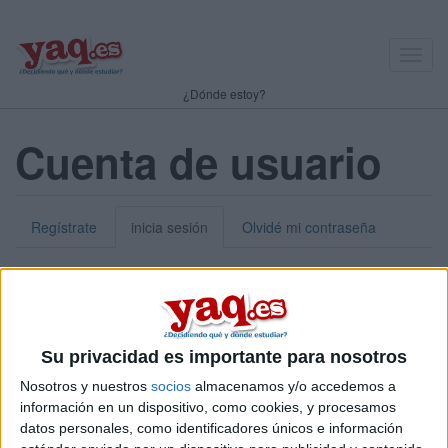
Toggl
navig
¿Dónde estoy?
Cuenta de usuario
Regístrate
inicia sesión
Olvidé mi contraseña
Nick o dirección de correo electrónico:
*
Puedes iniciar sesión introduciendo tu nombre de usuario o tu
Su privacidad es importante para nosotros
dirección de correo electrónico.
Nosotros y nuestros
socios
almacenamos y/o accedemos a
Contraseña:
*
información en un dispositivo, como cookies, y procesamos
datos personales, como identificadores únicos e información