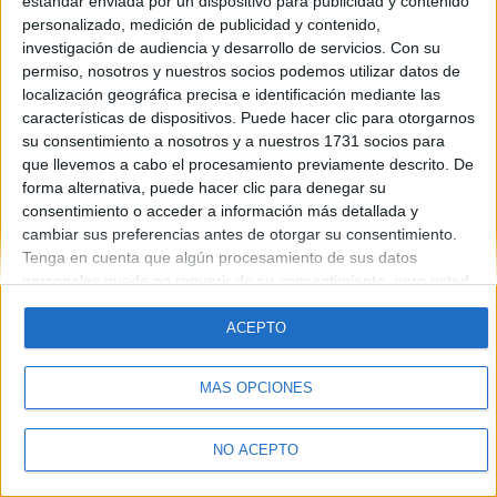
estándar enviada por un dispositivo para publicidad y contenido
Introduce la contraseña que acompaña a tu nombre de usuario
personalizado, medición de publicidad y contenido,
investigación de audiencia y desarrollo de servicios.
Con su
permiso, nosotros y nuestros socios podemos utilizar datos de
localización geográfica precisa e identificación mediante las
características de dispositivos. Puede hacer clic para otorgarnos
su consentimiento a nosotros y a nuestros 1731 socios para
que llevemos a cabo el procesamiento previamente descrito. De
forma alternativa, puede hacer clic para denegar su
Quiénes somos
|
Contactar
|
Anúnciate
consentimiento o acceder a información más detallada y
Aviso legal
|
Politica de privacidad
|
Condiciones generales
|
Política
cambiar sus preferencias antes de otorgar su consentimiento.
de cookies
Tenga en cuenta que algún procesamiento de sus datos
© 2003-2026
Compás Mediterráneo S.L.
- Diego de León 47 - 28006
personales puede no requerir de su consentimiento, pero usted
Madrid [ESPAÑA] - Tel. +34 91 593 2767
tiene el derecho de rechazar tal procesamiento. Sus
preferencias se aplicarán solo a este sitio web. Puede cambiar
ACEPTO
sus preferencias o retirar su consentimiento en cualquier
momento volviendo a este sitio y haciendo clic en el botón
MÁS OPCIONES
"Privacidad" en la parte inferior de la página web.
NO ACEPTO