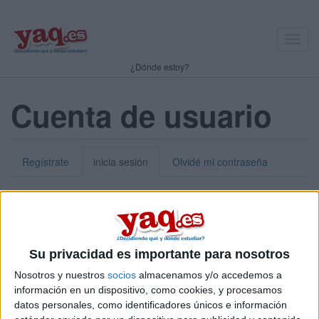
Toggl
navig
¿Dónde estoy?
Cuenta de usuario
Regístrate
inicia sesión
Olvidé mi contraseña
Nick o dirección de correo electrónico:
*
Puedes iniciar sesión introduciendo tu nombre de usuario o tu
Su privacidad es importante para nosotros
dirección de correo electrónico.
Nosotros y nuestros
socios
almacenamos y/o accedemos a
Contraseña:
*
información en un dispositivo, como cookies, y procesamos
datos personales, como identificadores únicos e información