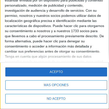
estándar enviada por un dispositivo para publicidad y contenido
Introduce la contraseña que acompaña a tu nombre de usuario
personalizado, medición de publicidad y contenido,
investigación de audiencia y desarrollo de servicios.
Con su
permiso, nosotros y nuestros socios podemos utilizar datos de
localización geográfica precisa e identificación mediante las
características de dispositivos. Puede hacer clic para otorgarnos
su consentimiento a nosotros y a nuestros 1733 socios para
que llevemos a cabo el procesamiento previamente descrito. De
forma alternativa, puede hacer clic para denegar su
Quiénes somos
|
Contactar
|
Anúnciate
consentimiento o acceder a información más detallada y
Aviso legal
|
Politica de privacidad
|
Condiciones generales
|
Política
cambiar sus preferencias antes de otorgar su consentimiento.
de cookies
Tenga en cuenta que algún procesamiento de sus datos
© 2003-2026
Compás Mediterráneo S.L.
- Diego de León 47 - 28006
personales puede no requerir de su consentimiento, pero usted
Madrid [ESPAÑA] - Tel. +34 91 593 2767
tiene el derecho de rechazar tal procesamiento. Sus
preferencias se aplicarán solo a este sitio web. Puede cambiar
ACEPTO
sus preferencias o retirar su consentimiento en cualquier
momento volviendo a este sitio y haciendo clic en el botón
MÁS OPCIONES
"Privacidad" en la parte inferior de la página web.
NO ACEPTO