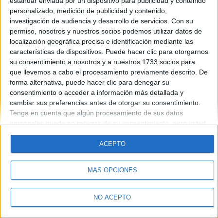
estándar enviada por un dispositivo para publicidad y contenido
Introduce la contraseña que acompaña a tu nombre de usuario
personalizado, medición de publicidad y contenido,
investigación de audiencia y desarrollo de servicios.
Con su
permiso, nosotros y nuestros socios podemos utilizar datos de
localización geográfica precisa e identificación mediante las
características de dispositivos. Puede hacer clic para otorgarnos
su consentimiento a nosotros y a nuestros 1733 socios para
que llevemos a cabo el procesamiento previamente descrito. De
forma alternativa, puede hacer clic para denegar su
Quiénes somos
|
Contactar
|
Anúnciate
consentimiento o acceder a información más detallada y
Aviso legal
|
Politica de privacidad
|
Condiciones generales
|
Política
cambiar sus preferencias antes de otorgar su consentimiento.
de cookies
Tenga en cuenta que algún procesamiento de sus datos
© 2003-2026
Compás Mediterráneo S.L.
- Diego de León 47 - 28006
personales puede no requerir de su consentimiento, pero usted
Madrid [ESPAÑA] - Tel. +34 91 593 2767
tiene el derecho de rechazar tal procesamiento. Sus
preferencias se aplicarán solo a este sitio web. Puede cambiar
ACEPTO
sus preferencias o retirar su consentimiento en cualquier
momento volviendo a este sitio y haciendo clic en el botón
MÁS OPCIONES
"Privacidad" en la parte inferior de la página web.
NO ACEPTO