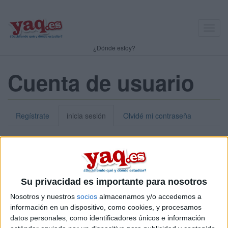
Toggl
navig
¿Dónde estoy?
Cuenta de usuario
Regístrate
inicia sesión
Olvidé mi contraseña
Nick o dirección de correo electrónico:
*
Puedes iniciar sesión introduciendo tu nombre de usuario o tu
Su privacidad es importante para nosotros
dirección de correo electrónico.
Nosotros y nuestros
socios
almacenamos y/o accedemos a
Contraseña:
*
información en un dispositivo, como cookies, y procesamos
datos personales, como identificadores únicos e información