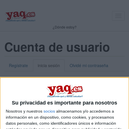
Toggl
navig
¿Dónde estoy?
Cuenta de usuario
Regístrate
inicia sesión
Olvidé mi contraseña
Nick o dirección de correo electrónico:
*
Puedes iniciar sesión introduciendo tu nombre de usuario o tu
Su privacidad es importante para nosotros
dirección de correo electrónico.
Nosotros y nuestros
socios
almacenamos y/o accedemos a
Contraseña:
*
información en un dispositivo, como cookies, y procesamos
datos personales, como identificadores únicos e información