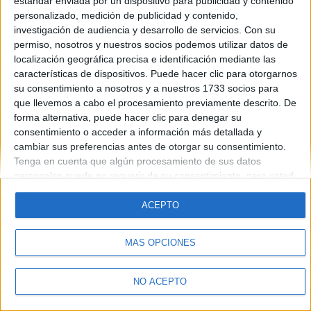
estándar enviada por un dispositivo para publicidad y contenido
Introduce la contraseña que acompaña a tu nombre de usuario
personalizado, medición de publicidad y contenido,
investigación de audiencia y desarrollo de servicios.
Con su
permiso, nosotros y nuestros socios podemos utilizar datos de
localización geográfica precisa e identificación mediante las
características de dispositivos. Puede hacer clic para otorgarnos
su consentimiento a nosotros y a nuestros 1733 socios para
que llevemos a cabo el procesamiento previamente descrito. De
forma alternativa, puede hacer clic para denegar su
Quiénes somos
|
Contactar
|
Anúnciate
consentimiento o acceder a información más detallada y
Aviso legal
|
Politica de privacidad
|
Condiciones generales
|
Política
cambiar sus preferencias antes de otorgar su consentimiento.
de cookies
Tenga en cuenta que algún procesamiento de sus datos
© 2003-2026
Compás Mediterráneo S.L.
- Diego de León 47 - 28006
personales puede no requerir de su consentimiento, pero usted
Madrid [ESPAÑA] - Tel. +34 91 593 2767
tiene el derecho de rechazar tal procesamiento. Sus
preferencias se aplicarán solo a este sitio web. Puede cambiar
ACEPTO
sus preferencias o retirar su consentimiento en cualquier
momento volviendo a este sitio y haciendo clic en el botón
MÁS OPCIONES
"Privacidad" en la parte inferior de la página web.
NO ACEPTO