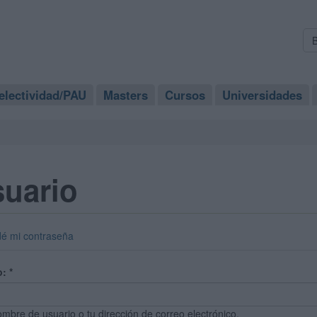
electividad/PAU
Masters
Cursos
Universidades
suario
dé mi contraseña
o:
*
ombre de usuario o tu dirección de correo electrónico.