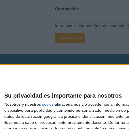
Contraseña:
*
Introduce la contraseña que acompaña 
Avis
© 2003-2026
Compá
Su privacidad es importante para nosotros
Nosotros y nuestros
socios
almacenamos y/o accedemos a información
dispositivo para publicidad y contenido personalizado, medición de pu
datos de localización geográfica precisa e identificación mediante l
llevemos a cabo el procesamiento previamente descrito. De forma al
otorgar su consentimiento.
Tenga en cuenta que algún procesamiento