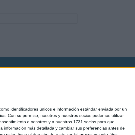
okies
el. +34 91 593 2767
mo identificadores únicos e información estándar enviada por un
ios.
Con su permiso, nosotros y nuestros socios podemos utilizar
 consentimiento a nosotros y a nuestros 1731 socios para que
 a información más detallada y cambiar sus preferencias antes de
o usted tiene el derecho de rechazar tal procesamiento. Sus