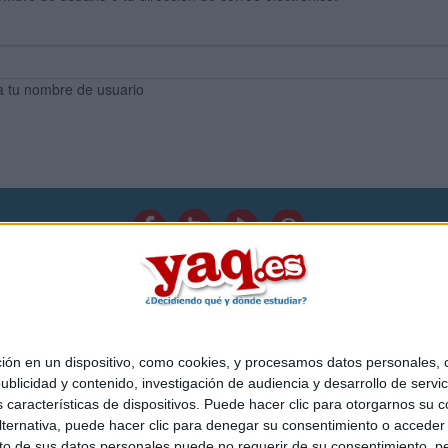
a tu nombre de usuario
Quiénes somos
|
Contactar
|
Anúnciate
o legal
|
Politica de privacidad
|
Condiciones generales
|
Política de co
s Mediterráneo S.L.
- Diego de León 47 - 28006 Madrid [ESPAÑA] - T
 en un dispositivo, como cookies, y procesamos datos personales, co
blicidad y contenido, investigación de audiencia y desarrollo de servic
as características de dispositivos. Puede hacer clic para otorgarnos su
ternativa, puede hacer clic para denegar su consentimiento o acceder
 de sus datos personales puede no requerir de su consentimiento, per