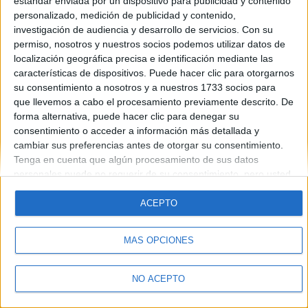
estándar enviada por un dispositivo para publicidad y contenido
Introduce la contraseña que acompaña a tu nombre de usuario
personalizado, medición de publicidad y contenido,
investigación de audiencia y desarrollo de servicios.
Con su
permiso, nosotros y nuestros socios podemos utilizar datos de
localización geográfica precisa e identificación mediante las
características de dispositivos. Puede hacer clic para otorgarnos
su consentimiento a nosotros y a nuestros 1733 socios para
que llevemos a cabo el procesamiento previamente descrito. De
forma alternativa, puede hacer clic para denegar su
Quiénes somos
|
Contactar
|
Anúnciate
consentimiento o acceder a información más detallada y
Aviso legal
|
Politica de privacidad
|
Condiciones generales
|
Política
cambiar sus preferencias antes de otorgar su consentimiento.
de cookies
Tenga en cuenta que algún procesamiento de sus datos
© 2003-2026
Compás Mediterráneo S.L.
- Diego de León 47 - 28006
personales puede no requerir de su consentimiento, pero usted
Madrid [ESPAÑA] - Tel. +34 91 593 2767
tiene el derecho de rechazar tal procesamiento. Sus
preferencias se aplicarán solo a este sitio web. Puede cambiar
ACEPTO
sus preferencias o retirar su consentimiento en cualquier
momento volviendo a este sitio y haciendo clic en el botón
MÁS OPCIONES
"Privacidad" en la parte inferior de la página web.
NO ACEPTO