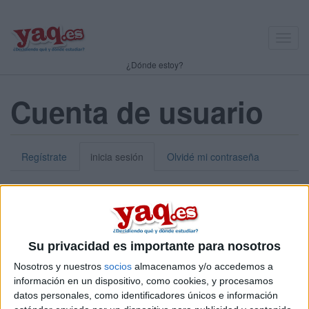
Toggl
navig
¿Dónde estoy?
Cuenta de usuario
Regístrate
inicia sesión
Olvidé mi contraseña
Nick o dirección de correo electrónico:
*
Puedes iniciar sesión introduciendo tu nombre de usuario o tu
Su privacidad es importante para nosotros
dirección de correo electrónico.
Nosotros y nuestros
socios
almacenamos y/o accedemos a
Contraseña:
*
información en un dispositivo, como cookies, y procesamos
datos personales, como identificadores únicos e información