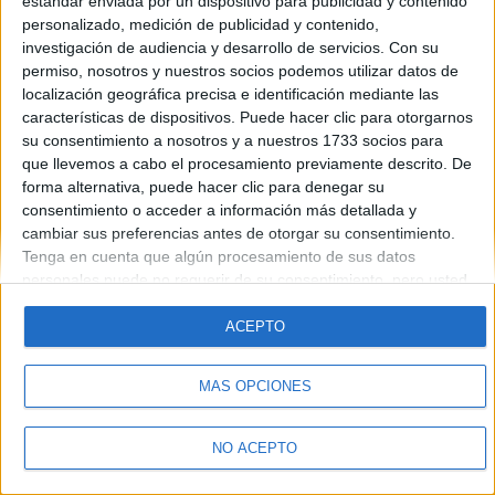
estándar enviada por un dispositivo para publicidad y contenido
Introduce la contraseña que acompaña a tu nombre de usuario
personalizado, medición de publicidad y contenido,
investigación de audiencia y desarrollo de servicios.
Con su
permiso, nosotros y nuestros socios podemos utilizar datos de
localización geográfica precisa e identificación mediante las
características de dispositivos. Puede hacer clic para otorgarnos
su consentimiento a nosotros y a nuestros 1733 socios para
que llevemos a cabo el procesamiento previamente descrito. De
forma alternativa, puede hacer clic para denegar su
Quiénes somos
|
Contactar
|
Anúnciate
consentimiento o acceder a información más detallada y
Aviso legal
|
Politica de privacidad
|
Condiciones generales
|
Política
cambiar sus preferencias antes de otorgar su consentimiento.
de cookies
Tenga en cuenta que algún procesamiento de sus datos
© 2003-2026
Compás Mediterráneo S.L.
- Diego de León 47 - 28006
personales puede no requerir de su consentimiento, pero usted
Madrid [ESPAÑA] - Tel. +34 91 593 2767
tiene el derecho de rechazar tal procesamiento. Sus
preferencias se aplicarán solo a este sitio web. Puede cambiar
ACEPTO
sus preferencias o retirar su consentimiento en cualquier
momento volviendo a este sitio y haciendo clic en el botón
MÁS OPCIONES
"Privacidad" en la parte inferior de la página web.
NO ACEPTO