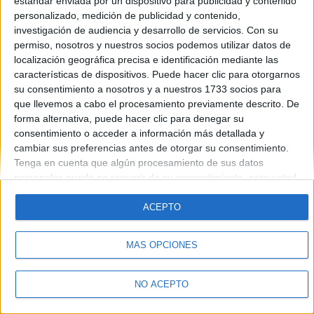
estándar enviada por un dispositivo para publicidad y contenido
Introduce la contraseña que acompaña a tu nombre de usuario
personalizado, medición de publicidad y contenido,
investigación de audiencia y desarrollo de servicios.
Con su
permiso, nosotros y nuestros socios podemos utilizar datos de
localización geográfica precisa e identificación mediante las
características de dispositivos. Puede hacer clic para otorgarnos
su consentimiento a nosotros y a nuestros 1733 socios para
que llevemos a cabo el procesamiento previamente descrito. De
forma alternativa, puede hacer clic para denegar su
Quiénes somos
|
Contactar
|
Anúnciate
consentimiento o acceder a información más detallada y
Aviso legal
|
Politica de privacidad
|
Condiciones generales
|
Política
cambiar sus preferencias antes de otorgar su consentimiento.
de cookies
Tenga en cuenta que algún procesamiento de sus datos
© 2003-2026
Compás Mediterráneo S.L.
- Diego de León 47 - 28006
personales puede no requerir de su consentimiento, pero usted
Madrid [ESPAÑA] - Tel. +34 91 593 2767
tiene el derecho de rechazar tal procesamiento. Sus
preferencias se aplicarán solo a este sitio web. Puede cambiar
ACEPTO
sus preferencias o retirar su consentimiento en cualquier
momento volviendo a este sitio y haciendo clic en el botón
MÁS OPCIONES
"Privacidad" en la parte inferior de la página web.
NO ACEPTO