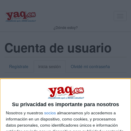
Toggl
navig
¿Dónde estoy?
Cuenta de usuario
Regístrate
inicia sesión
Olvidé mi contraseña
Nick o dirección de correo electrónico:
*
Puedes iniciar sesión introduciendo tu nombre de usuario o tu
Su privacidad es importante para nosotros
dirección de correo electrónico.
Nosotros y nuestros
socios
almacenamos y/o accedemos a
Contraseña:
*
información en un dispositivo, como cookies, y procesamos
datos personales, como identificadores únicos e información