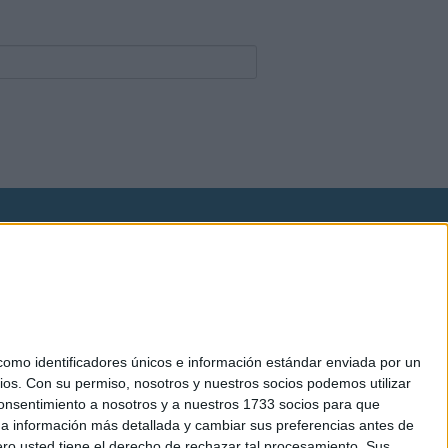
okies
el. +34 91 593 2767
mo identificadores únicos e información estándar enviada por un
ios.
Con su permiso, nosotros y nuestros socios podemos utilizar
 consentimiento a nosotros y a nuestros 1733 socios para que
 a información más detallada y cambiar sus preferencias antes de
o usted tiene el derecho de rechazar tal procesamiento. Sus