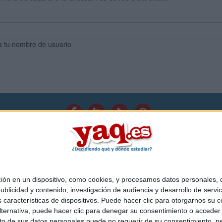
a tu nombre de usuario
Quiénes somos
|
Contactar
|
Anúnciate
o legal
|
Politica de privacidad
|
Condiciones generales
|
Política de co
s Mediterráneo S.L.
- Diego de León 47 - 28006 Madrid [ESPAÑA] - T
 en un dispositivo, como cookies, y procesamos datos personales, co
blicidad y contenido, investigación de audiencia y desarrollo de servic
as características de dispositivos. Puede hacer clic para otorgarnos su
ternativa, puede hacer clic para denegar su consentimiento o acceder
 de sus datos personales puede no requerir de su consentimiento, per