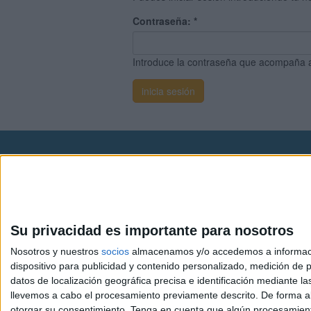
Contraseña:
*
Introduce la contraseña que acompaña 
Avis
© 2003-2026
Compá
Su privacidad es importante para nosotros
Nosotros y nuestros
socios
almacenamos y/o accedemos a información
dispositivo para publicidad y contenido personalizado, medición de pu
datos de localización geográfica precisa e identificación mediante l
llevemos a cabo el procesamiento previamente descrito. De forma al
otorgar su consentimiento.
Tenga en cuenta que algún procesamiento