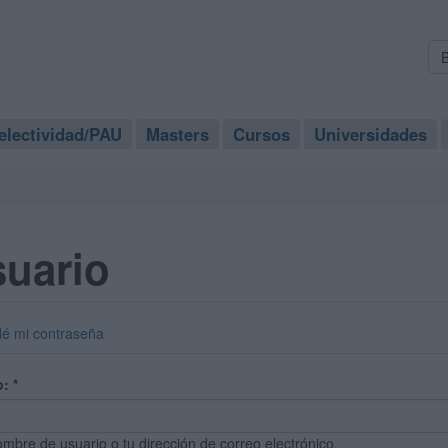
electividad/PAU
Masters
Cursos
Universidades
suario
dé mi contraseña
o:
*
ombre de usuario o tu dirección de correo electrónico.