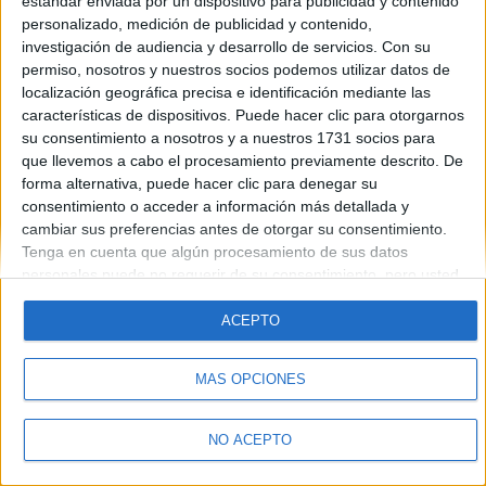
estándar enviada por un dispositivo para publicidad y contenido
Introduce la contraseña que acompaña a tu nombre de usuario
personalizado, medición de publicidad y contenido,
investigación de audiencia y desarrollo de servicios.
Con su
permiso, nosotros y nuestros socios podemos utilizar datos de
localización geográfica precisa e identificación mediante las
características de dispositivos. Puede hacer clic para otorgarnos
su consentimiento a nosotros y a nuestros 1731 socios para
que llevemos a cabo el procesamiento previamente descrito. De
forma alternativa, puede hacer clic para denegar su
Quiénes somos
|
Contactar
|
Anúnciate
consentimiento o acceder a información más detallada y
Aviso legal
|
Politica de privacidad
|
Condiciones generales
|
Política
cambiar sus preferencias antes de otorgar su consentimiento.
de cookies
Tenga en cuenta que algún procesamiento de sus datos
© 2003-2026
Compás Mediterráneo S.L.
- Diego de León 47 - 28006
personales puede no requerir de su consentimiento, pero usted
Madrid [ESPAÑA] - Tel. +34 91 593 2767
tiene el derecho de rechazar tal procesamiento. Sus
preferencias se aplicarán solo a este sitio web. Puede cambiar
ACEPTO
sus preferencias o retirar su consentimiento en cualquier
momento volviendo a este sitio y haciendo clic en el botón
MÁS OPCIONES
"Privacidad" en la parte inferior de la página web.
NO ACEPTO