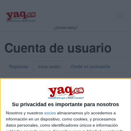
Toggl
navig
¿Dónde estoy?
Cuenta de usuario
Regístrate
inicia sesión
Olvidé mi contraseña
Nick o dirección de correo electrónico:
*
Puedes iniciar sesión introduciendo tu nombre de usuario o tu
Su privacidad es importante para nosotros
dirección de correo electrónico.
Nosotros y nuestros
socios
almacenamos y/o accedemos a
Contraseña:
*
información en un dispositivo, como cookies, y procesamos
datos personales, como identificadores únicos e información