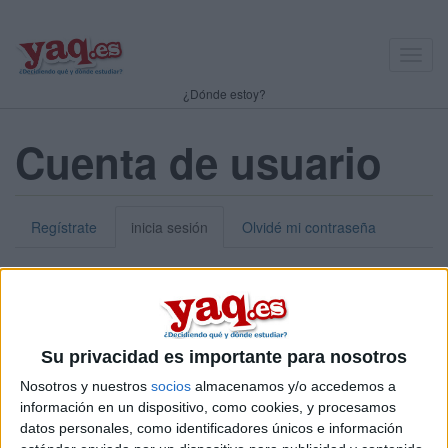
Toggl
navig
¿Dónde estoy?
Cuenta de usuario
Regístrate
inicia sesión
Olvidé mi contraseña
Nick o dirección de correo electrónico:
*
Puedes iniciar sesión introduciendo tu nombre de usuario o tu
Su privacidad es importante para nosotros
dirección de correo electrónico.
Nosotros y nuestros
socios
almacenamos y/o accedemos a
Contraseña:
*
información en un dispositivo, como cookies, y procesamos
datos personales, como identificadores únicos e información