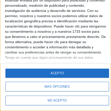
estándar enviada por un dispositivo para publicidad y contenido
Introduce la contraseña que acompaña a tu nombre de usuario
personalizado, medición de publicidad y contenido,
investigación de audiencia y desarrollo de servicios.
Con su
permiso, nosotros y nuestros socios podemos utilizar datos de
localización geográfica precisa e identificación mediante las
características de dispositivos. Puede hacer clic para otorgarnos
su consentimiento a nosotros y a nuestros 1733 socios para
que llevemos a cabo el procesamiento previamente descrito. De
forma alternativa, puede hacer clic para denegar su
Quiénes somos
|
Contactar
|
Anúnciate
consentimiento o acceder a información más detallada y
Aviso legal
|
Politica de privacidad
|
Condiciones generales
|
Política
cambiar sus preferencias antes de otorgar su consentimiento.
de cookies
Tenga en cuenta que algún procesamiento de sus datos
© 2003-2026
Compás Mediterráneo S.L.
- Diego de León 47 - 28006
personales puede no requerir de su consentimiento, pero usted
Madrid [ESPAÑA] - Tel. +34 91 593 2767
tiene el derecho de rechazar tal procesamiento. Sus
preferencias se aplicarán solo a este sitio web. Puede cambiar
ACEPTO
sus preferencias o retirar su consentimiento en cualquier
momento volviendo a este sitio y haciendo clic en el botón
MÁS OPCIONES
"Privacidad" en la parte inferior de la página web.
NO ACEPTO