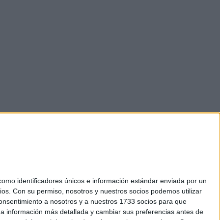
mo identificadores únicos e información estándar enviada por un
ios.
Con su permiso, nosotros y nuestros socios podemos utilizar
 consentimiento a nosotros y a nuestros 1733 socios para que
okies
 a información más detallada y cambiar sus preferencias antes de
el. +34 91 593 2767