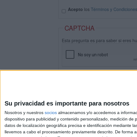
Acepto
los
Términos y Condicione
CAPTCHA
Esta pregunta es para saber si eres h
Su privacidad es importante para nosotros
Nosotros y nuestros
socios
almacenamos y/o accedemos a información
dispositivo para publicidad y contenido personalizado, medición de pu
datos de localización geográfica precisa e identificación mediante l
Avis
llevemos a cabo el procesamiento previamente descrito. De forma al
© 2003-2026
Compá