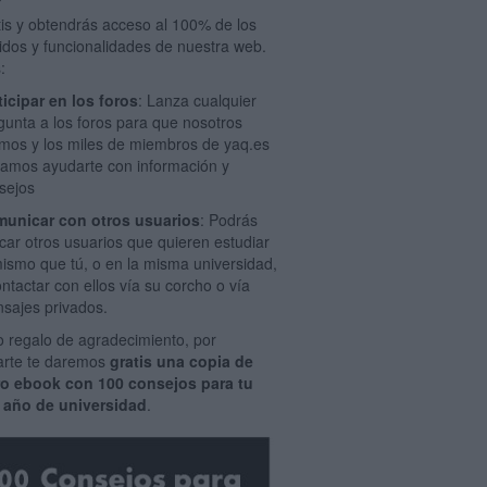
tis y obtendrás acceso al 100% de los
idos y funcionalidades de nuestra web.
:
ticipar en los foros
: Lanza cualquier
gunta a los foros para que nosotros
mos y los miles de miembros de yaq.es
amos ayudarte con información y
sejos
unicar con otros usuarios
: Podrás
car otros usuarios que quieren estudiar
mismo que tú, o en la misma universidad,
ontactar con ellos vía su corcho o vía
sajes privados.
 regalo de agradecimiento, por
rarte te daremos
gratis una copia de
ro ebook con 100 consejos para tu
 año de universidad
.