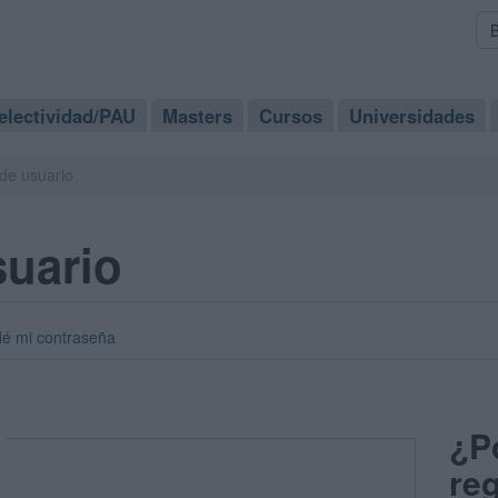
electividad/PAU
Masters
Cursos
Universidades
de usuario
suario
dé mi contraseña
¿P
reg