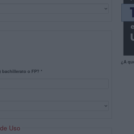
¿A qu
) bachillerato o FP?
*
 de Uso