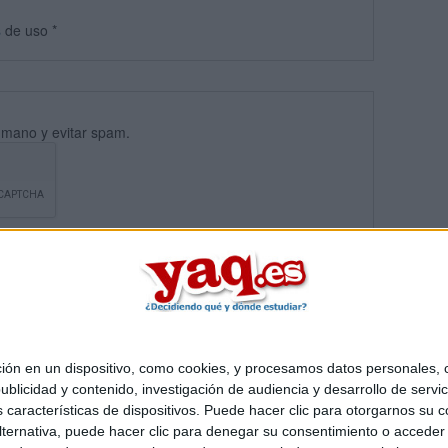
s
de uso
*
umano y evitar spam.
 en un dispositivo, como cookies, y procesamos datos personales, co
blicidad y contenido, investigación de audiencia y desarrollo de servic
Quiénes somos
|
Contactar
|
Anúnciate
as características de dispositivos. Puede hacer clic para otorgarnos su
o legal
|
Politica de privacidad
|
Condiciones generales
|
Política de co
ternativa, puede hacer clic para denegar su consentimiento o acceder
s Mediterráneo S.L.
- Diego de León 47 - 28006 Madrid [ESPAÑA] - T