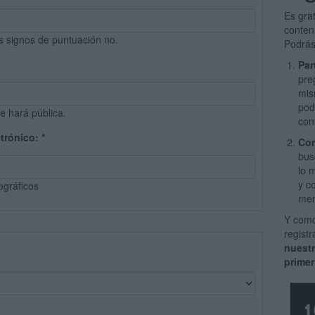
Es gra
conten
s signos de puntuación no.
Podrás
Par
pre
mis
pod
e hará pública.
con
ctrónico:
*
Com
bus
lo 
y c
ográficos
men
Y como
regist
nuest
primer