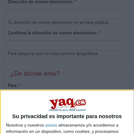
Dirección de correo electrónico:
*
Tu dirección de correo electrónico no se hará pública.
Confirma la dirección de correo electrónico:
*
Para asegurar que no haya errores tipográficos
¿De dónde eres?
País:
*
Provincia:
Su privacidad es importante para nosotros
Nosotros y nuestros
socios
almacenamos y/o accedemos a
información en un dispositivo, como cookies, y procesamos