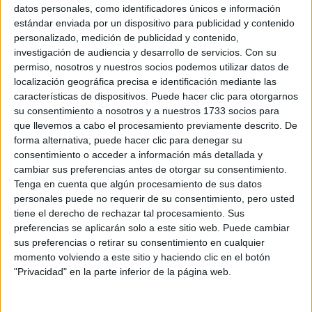
Sobre ti
datos personales, como identificadores únicos e información
estándar enviada por un dispositivo para publicidad y contenido
personalizado, medición de publicidad y contenido,
Soy:
*
investigación de audiencia y desarrollo de servicios.
Con su
Chico
permiso, nosotros y nuestros socios podemos utilizar datos de
Chica
localización geográfica precisa e identificación mediante las
características de dispositivos. Puede hacer clic para otorgarnos
¿En qué año terminas (o terminaste) bachillerato o FP?
*
su consentimiento a nosotros y a nuestros 1733 socios para
que llevemos a cabo el procesamiento previamente descrito. De
forma alternativa, puede hacer clic para denegar su
consentimiento o acceder a información más detallada y
Soy estudiante de:
*
cambiar sus preferencias antes de otorgar su consentimiento.
Tenga en cuenta que algún procesamiento de sus datos
personales puede no requerir de su consentimiento, pero usted
tiene el derecho de rechazar tal procesamiento. Sus
preferencias se aplicarán solo a este sitio web. Puede cambiar
Términos y Condiciones de Uso
sus preferencias o retirar su consentimiento en cualquier
momento volviendo a este sitio y haciendo clic en el botón
Acepto
los
Términos y Condiciones
de uso
*
"Privacidad" en la parte inferior de la página web.