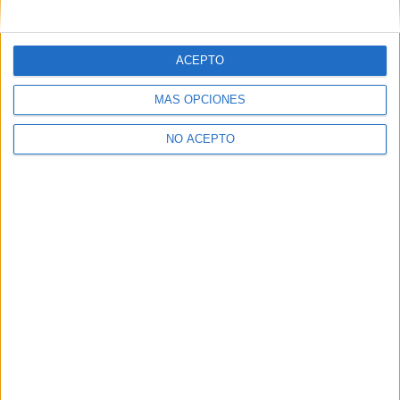
mensajes privados.
Y como regalo de agradecimiento, por registrarte te daremos
gratis una copia de nuestro ebook con 100 consejos para tu
ACEPTO
primer año de universidad
.
MÁS OPCIONES
NO ACEPTO
¿A qué esperas?