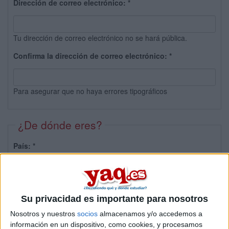
Dirección de correo electrónico:
*
Tu dirección de correo electrónico no se hará pública.
Confirma la dirección de correo electrónico:
*
Para asegurar que no haya errores tipográficos
¿De dónde eres?
País:
*
Provincia:
Su privacidad es importante para nosotros
Nosotros y nuestros
socios
almacenamos y/o accedemos a
información en un dispositivo, como cookies, y procesamos