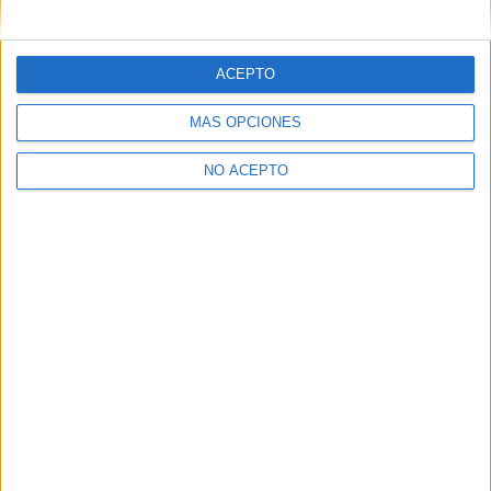
mensajes privados.
Y como regalo de agradecimiento, por registrarte te daremos
gratis una copia de nuestro ebook con 100 consejos para tu
ACEPTO
primer año de universidad
.
MÁS OPCIONES
NO ACEPTO
¿A qué esperas?