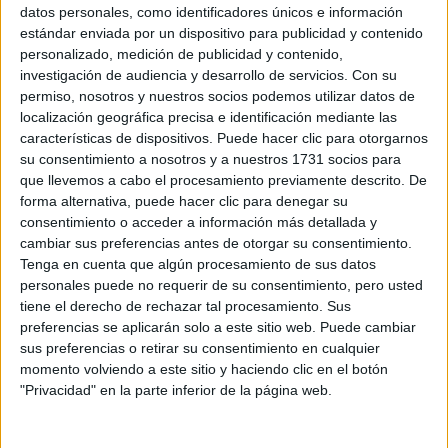
Sobre ti
datos personales, como identificadores únicos e información
estándar enviada por un dispositivo para publicidad y contenido
personalizado, medición de publicidad y contenido,
Soy:
*
investigación de audiencia y desarrollo de servicios.
Con su
Chico
permiso, nosotros y nuestros socios podemos utilizar datos de
Chica
localización geográfica precisa e identificación mediante las
características de dispositivos. Puede hacer clic para otorgarnos
¿En qué año terminas (o terminaste) bachillerato o FP?
*
su consentimiento a nosotros y a nuestros 1731 socios para
que llevemos a cabo el procesamiento previamente descrito. De
forma alternativa, puede hacer clic para denegar su
consentimiento o acceder a información más detallada y
Soy estudiante de:
*
cambiar sus preferencias antes de otorgar su consentimiento.
Tenga en cuenta que algún procesamiento de sus datos
personales puede no requerir de su consentimiento, pero usted
tiene el derecho de rechazar tal procesamiento. Sus
preferencias se aplicarán solo a este sitio web. Puede cambiar
Términos y Condiciones de Uso
sus preferencias o retirar su consentimiento en cualquier
momento volviendo a este sitio y haciendo clic en el botón
Acepto
los
Términos y Condiciones
de uso
*
"Privacidad" en la parte inferior de la página web.