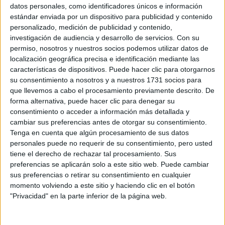
Sobre ti
datos personales, como identificadores únicos e información
estándar enviada por un dispositivo para publicidad y contenido
personalizado, medición de publicidad y contenido,
Soy:
*
investigación de audiencia y desarrollo de servicios.
Con su
Chico
permiso, nosotros y nuestros socios podemos utilizar datos de
Chica
localización geográfica precisa e identificación mediante las
características de dispositivos. Puede hacer clic para otorgarnos
¿En qué año terminas (o terminaste) bachillerato o FP?
*
su consentimiento a nosotros y a nuestros 1731 socios para
que llevemos a cabo el procesamiento previamente descrito. De
forma alternativa, puede hacer clic para denegar su
consentimiento o acceder a información más detallada y
Soy estudiante de:
*
cambiar sus preferencias antes de otorgar su consentimiento.
Tenga en cuenta que algún procesamiento de sus datos
personales puede no requerir de su consentimiento, pero usted
tiene el derecho de rechazar tal procesamiento. Sus
preferencias se aplicarán solo a este sitio web. Puede cambiar
Términos y Condiciones de Uso
sus preferencias o retirar su consentimiento en cualquier
momento volviendo a este sitio y haciendo clic en el botón
Acepto
los
Términos y Condiciones
de uso
*
"Privacidad" en la parte inferior de la página web.