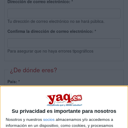
Dirección de correo electrónico:
*
Tu dirección de correo electrónico no se hará pública.
Confirma la dirección de correo electrónico:
*
Para asegurar que no haya errores tipográficos
¿De dónde eres?
País:
*
Provincia:
Su privacidad es importante para nosotros
Nosotros y nuestros
socios
almacenamos y/o accedemos a
información en un dispositivo, como cookies, y procesamos