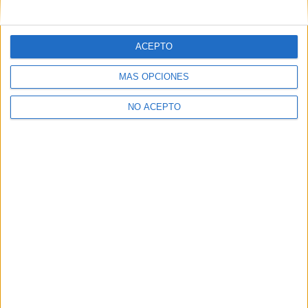
mensajes privados.
Y como regalo de agradecimiento, por registrarte te daremos
gratis una copia de nuestro ebook con 100 consejos para tu
ACEPTO
primer año de universidad
.
MÁS OPCIONES
NO ACEPTO
¿A qué esperas?