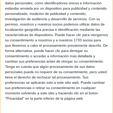
Sobre ti
datos personales, como identificadores únicos e información
estándar enviada por un dispositivo para publicidad y contenido
personalizado, medición de publicidad y contenido,
Soy:
*
investigación de audiencia y desarrollo de servicios.
Con su
Chico
permiso, nosotros y nuestros socios podemos utilizar datos de
Chica
localización geográfica precisa e identificación mediante las
características de dispositivos. Puede hacer clic para otorgarnos
¿En qué año terminas (o terminaste) bachillerato o FP?
*
su consentimiento a nosotros y a nuestros 1733 socios para
que llevemos a cabo el procesamiento previamente descrito. De
forma alternativa, puede hacer clic para denegar su
consentimiento o acceder a información más detallada y
Soy estudiante de:
*
cambiar sus preferencias antes de otorgar su consentimiento.
Tenga en cuenta que algún procesamiento de sus datos
personales puede no requerir de su consentimiento, pero usted
tiene el derecho de rechazar tal procesamiento. Sus
preferencias se aplicarán solo a este sitio web. Puede cambiar
Términos y Condiciones de Uso
sus preferencias o retirar su consentimiento en cualquier
momento volviendo a este sitio y haciendo clic en el botón
Acepto
los
Términos y Condiciones
de uso
*
"Privacidad" en la parte inferior de la página web.