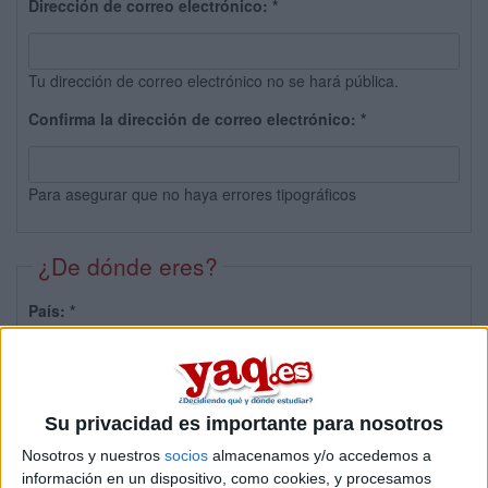
Dirección de correo electrónico:
*
Tu dirección de correo electrónico no se hará pública.
Confirma la dirección de correo electrónico:
*
Para asegurar que no haya errores tipográficos
¿De dónde eres?
País:
*
Provincia:
Su privacidad es importante para nosotros
Nosotros y nuestros
socios
almacenamos y/o accedemos a
información en un dispositivo, como cookies, y procesamos