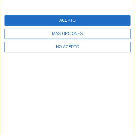
mensajes privados.
Y como regalo de agradecimiento, por registrarte te daremos
gratis una copia de nuestro ebook con 100 consejos para tu
ACEPTO
primer año de universidad
.
MÁS OPCIONES
NO ACEPTO
¿A qué esperas?