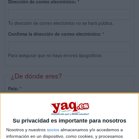
Dirección de correo electrónico:
*
Tu dirección de correo electrónico no se hará pública.
Confirma la dirección de correo electrónico:
*
Para asegurar que no haya errores tipográficos
¿De dónde eres?
País:
*
Provincia:
Su privacidad es importante para nosotros
Nosotros y nuestros
socios
almacenamos y/o accedemos a
información en un dispositivo, como cookies, y procesamos