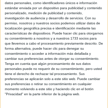
Sobre ti
datos personales, como identificadores únicos e información
estándar enviada por un dispositivo para publicidad y contenido
personalizado, medición de publicidad y contenido,
Soy:
*
investigación de audiencia y desarrollo de servicios.
Con su
Chico
permiso, nosotros y nuestros socios podemos utilizar datos de
Chica
localización geográfica precisa e identificación mediante las
características de dispositivos. Puede hacer clic para otorgarnos
¿En qué año terminas (o terminaste) bachillerato o FP?
*
su consentimiento a nosotros y a nuestros 1733 socios para
que llevemos a cabo el procesamiento previamente descrito. De
forma alternativa, puede hacer clic para denegar su
consentimiento o acceder a información más detallada y
Soy estudiante de:
*
cambiar sus preferencias antes de otorgar su consentimiento.
Tenga en cuenta que algún procesamiento de sus datos
personales puede no requerir de su consentimiento, pero usted
tiene el derecho de rechazar tal procesamiento. Sus
preferencias se aplicarán solo a este sitio web. Puede cambiar
Términos y Condiciones de Uso
sus preferencias o retirar su consentimiento en cualquier
momento volviendo a este sitio y haciendo clic en el botón
Acepto
los
Términos y Condiciones
de uso
*
"Privacidad" en la parte inferior de la página web.