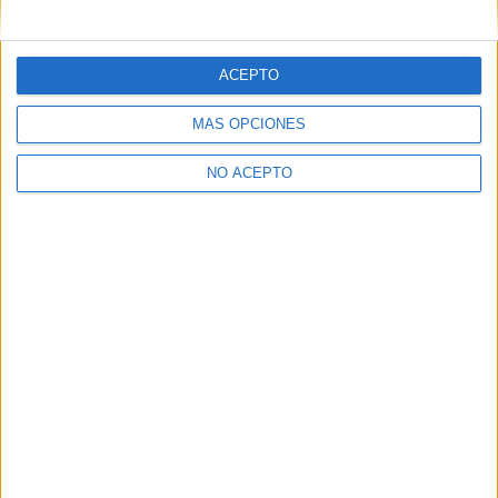
mensajes privados.
Y como regalo de agradecimiento, por registrarte te daremos
gratis una copia de nuestro ebook con 100 consejos para tu
ACEPTO
primer año de universidad
.
MÁS OPCIONES
NO ACEPTO
¿A qué esperas?