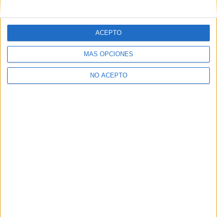
mensajes privados.
Y como regalo de agradecimiento, por registrarte te daremos
gratis una copia de nuestro ebook con 100 consejos para tu
ACEPTO
primer año de universidad
.
MÁS OPCIONES
NO ACEPTO
¿A qué esperas?