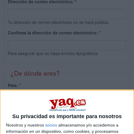
Dirección de correo electrónico:
*
Tu dirección de correo electrónico no se hará pública.
Confirma la dirección de correo electrónico:
*
Para asegurar que no haya errores tipográficos
¿De dónde eres?
País:
*
Provincia:
Su privacidad es importante para nosotros
Nosotros y nuestros
socios
almacenamos y/o accedemos a
información en un dispositivo, como cookies, y procesamos