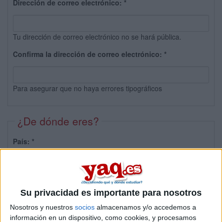
Dirección de correo electrónico:
*
Tu dirección de correo electrónico no se hará pública.
Confirma la dirección de correo electrónico:
*
Para asegurar que no haya errores tipográficos
¿De dónde eres?
País:
*
Provincia:
Su privacidad es importante para nosotros
Nosotros y nuestros
socios
almacenamos y/o accedemos a
información en un dispositivo, como cookies, y procesamos