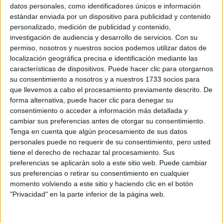
Sobre ti
datos personales, como identificadores únicos e información
estándar enviada por un dispositivo para publicidad y contenido
personalizado, medición de publicidad y contenido,
Soy:
*
investigación de audiencia y desarrollo de servicios.
Con su
Chico
permiso, nosotros y nuestros socios podemos utilizar datos de
Chica
localización geográfica precisa e identificación mediante las
características de dispositivos. Puede hacer clic para otorgarnos
¿En qué año terminas (o terminaste) bachillerato o FP?
*
su consentimiento a nosotros y a nuestros 1733 socios para
que llevemos a cabo el procesamiento previamente descrito. De
forma alternativa, puede hacer clic para denegar su
consentimiento o acceder a información más detallada y
Soy estudiante de:
*
cambiar sus preferencias antes de otorgar su consentimiento.
Tenga en cuenta que algún procesamiento de sus datos
personales puede no requerir de su consentimiento, pero usted
tiene el derecho de rechazar tal procesamiento. Sus
preferencias se aplicarán solo a este sitio web. Puede cambiar
Términos y Condiciones de Uso
sus preferencias o retirar su consentimiento en cualquier
momento volviendo a este sitio y haciendo clic en el botón
Acepto
los
Términos y Condiciones
de uso
*
"Privacidad" en la parte inferior de la página web.