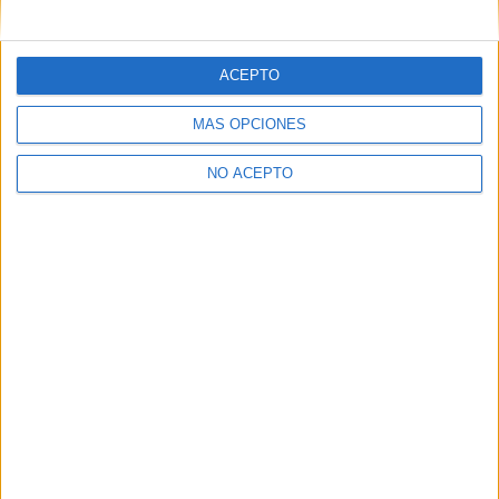
mensajes privados.
Y como regalo de agradecimiento, por registrarte te daremos
gratis una copia de nuestro ebook con 100 consejos para tu
ACEPTO
primer año de universidad
.
MÁS OPCIONES
NO ACEPTO
¿A qué esperas?