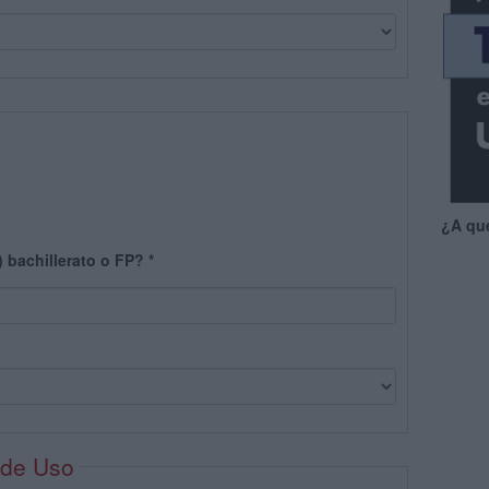
¿A qu
) bachillerato o FP?
*
 de Uso