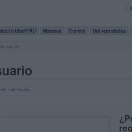
electividad/PAU
Masters
Cursos
Universidades
de usuario
suario
dé mi contraseña
¿P
reg