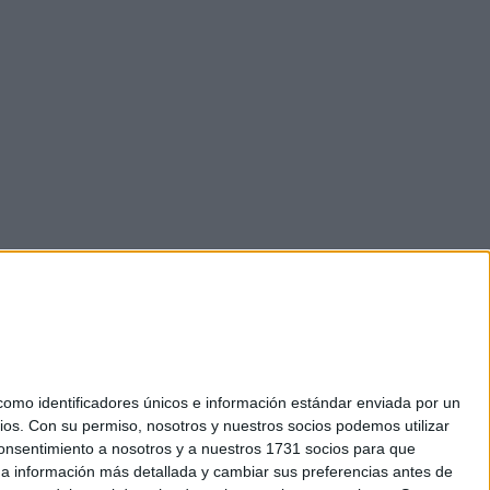
mo identificadores únicos e información estándar enviada por un
ios.
Con su permiso, nosotros y nuestros socios podemos utilizar
 consentimiento a nosotros y a nuestros 1731 socios para que
okies
 a información más detallada y cambiar sus preferencias antes de
el. +34 91 593 2767