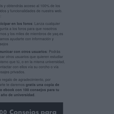
tis y obtendrás acceso al 100% de los
idos y funcionalidades de nuestra web.
:
ticipar en los foros
: Lanza cualquier
gunta a los foros para que nosotros
mos y los miles de miembros de yaq.es
amos ayudarte con información y
sejos
unicar con otros usuarios
: Podrás
car otros usuarios que quieren estudiar
mismo que tú, o en la misma universidad,
ontactar con ellos vía su corcho o vía
sajes privados.
 regalo de agradecimiento, por
rarte te daremos
gratis una copia de
ro ebook con 100 consejos para tu
 año de universidad
.