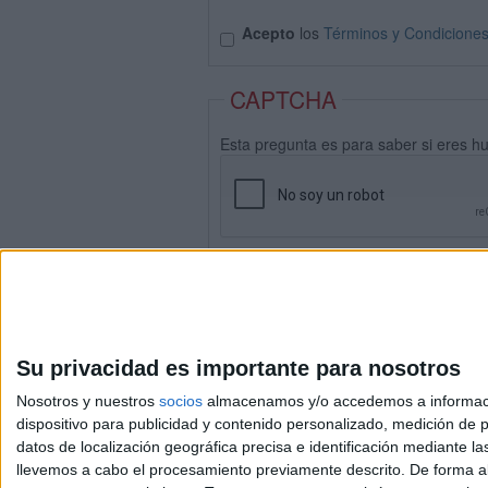
Acepto
los
Términos y Condicione
CAPTCHA
Esta pregunta es para saber si eres h
Su privacidad es importante para nosotros
Nosotros y nuestros
socios
almacenamos y/o accedemos a información
dispositivo para publicidad y contenido personalizado, medición de pu
datos de localización geográfica precisa e identificación mediante l
Avis
llevemos a cabo el procesamiento previamente descrito. De forma al
© 2003-2026
Compá