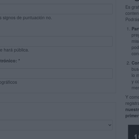
Es gra
conten
s signos de puntuación no.
Podrás
Par
pre
mis
pod
e hará pública.
con
ctrónico:
*
Com
bus
lo 
y c
ográficos
men
Y como
regist
nuest
primer