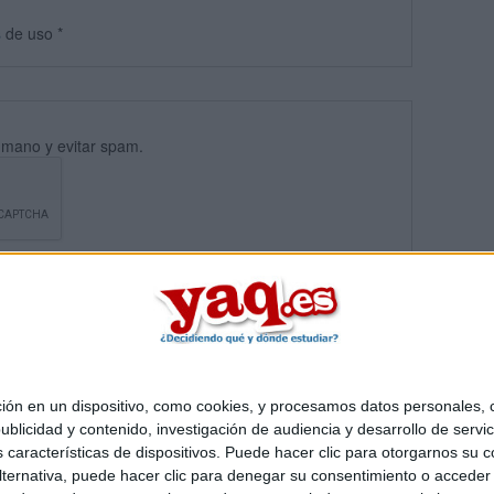
s
de uso
*
umano y evitar spam.
 en un dispositivo, como cookies, y procesamos datos personales, co
blicidad y contenido, investigación de audiencia y desarrollo de servic
Quiénes somos
|
Contactar
|
Anúnciate
as características de dispositivos. Puede hacer clic para otorgarnos su
o legal
|
Politica de privacidad
|
Condiciones generales
|
Política de co
ternativa, puede hacer clic para denegar su consentimiento o acceder
s Mediterráneo S.L.
- Diego de León 47 - 28006 Madrid [ESPAÑA] - T