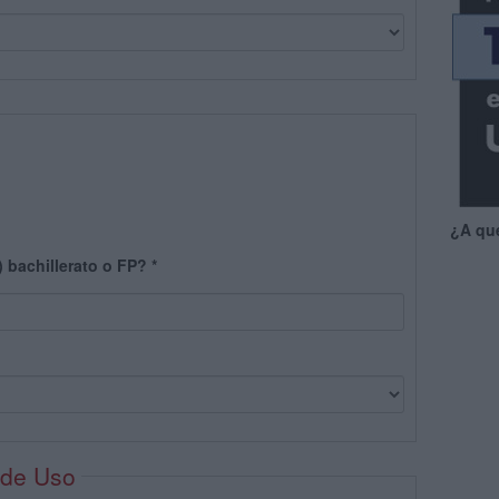
¿A qu
) bachillerato o FP?
*
 de Uso