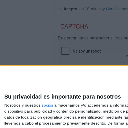
Acepto
los
Términos y Condicione
CAPTCHA
Esta pregunta es para saber si eres h
Su privacidad es importante para nosotros
Nosotros y nuestros
socios
almacenamos y/o accedemos a información
dispositivo para publicidad y contenido personalizado, medición de pu
datos de localización geográfica precisa e identificación mediante l
Avis
llevemos a cabo el procesamiento previamente descrito. De forma al
© 2003-2026
Compá