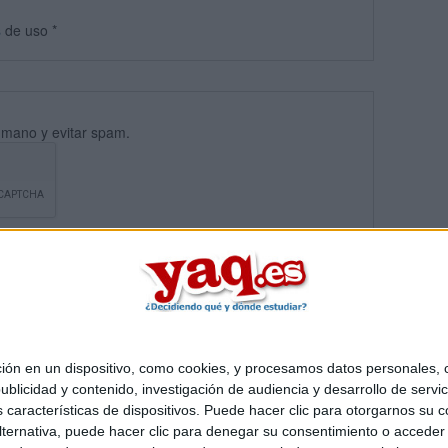
s
de uso
*
umano y evitar spam.
 en un dispositivo, como cookies, y procesamos datos personales, co
blicidad y contenido, investigación de audiencia y desarrollo de servic
Quiénes somos
|
Contactar
|
Anúnciate
as características de dispositivos. Puede hacer clic para otorgarnos su
o legal
|
Politica de privacidad
|
Condiciones generales
|
Política de co
ternativa, puede hacer clic para denegar su consentimiento o acceder
s Mediterráneo S.L.
- Diego de León 47 - 28006 Madrid [ESPAÑA] - T