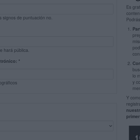
Es gra
conten
s signos de puntuación no.
Podrás
Par
pre
mis
pod
e hará pública.
con
ctrónico:
*
Com
bus
lo 
y c
ográficos
men
Y como
regist
nuest
primer