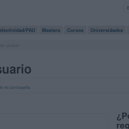
electividad/PAU
Masters
Cursos
Universidades
de usuario
suario
dé mi contraseña
¿P
reg