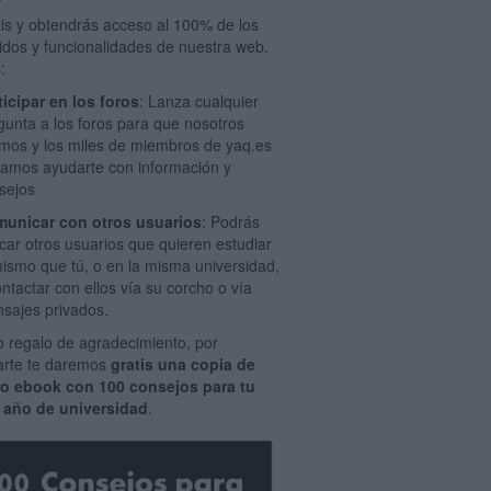
tis y obtendrás acceso al 100% de los
idos y funcionalidades de nuestra web.
:
ticipar en los foros
: Lanza cualquier
gunta a los foros para que nosotros
mos y los miles de miembros de yaq.es
amos ayudarte con información y
sejos
unicar con otros usuarios
: Podrás
car otros usuarios que quieren estudiar
mismo que tú, o en la misma universidad,
ontactar con ellos vía su corcho o vía
sajes privados.
 regalo de agradecimiento, por
rarte te daremos
gratis una copia de
ro ebook con 100 consejos para tu
 año de universidad
.