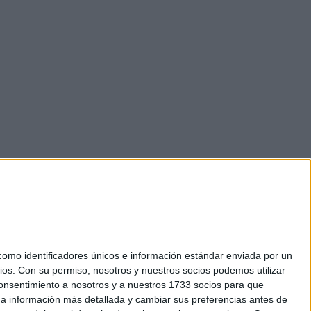
mo identificadores únicos e información estándar enviada por un
ios.
Con su permiso, nosotros y nuestros socios podemos utilizar
 consentimiento a nosotros y a nuestros 1733 socios para que
okies
 a información más detallada y cambiar sus preferencias antes de
el. +34 91 593 2767