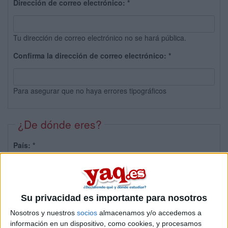
Dirección de correo electrónico:
*
Tu dirección de correo electrónico no se hará pública.
Confirma la dirección de correo electrónico:
*
Para asegurar que no haya errores tipográficos
¿De dónde eres?
País:
*
Provincia:
Su privacidad es importante para nosotros
Nosotros y nuestros
socios
almacenamos y/o accedemos a
información en un dispositivo, como cookies, y procesamos