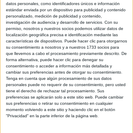
Sobre ti
datos personales, como identificadores únicos e información
estándar enviada por un dispositivo para publicidad y contenido
personalizado, medición de publicidad y contenido,
Soy:
*
investigación de audiencia y desarrollo de servicios.
Con su
Chico
permiso, nosotros y nuestros socios podemos utilizar datos de
Chica
localización geográfica precisa e identificación mediante las
características de dispositivos. Puede hacer clic para otorgarnos
¿En qué año terminas (o terminaste) bachillerato o FP?
*
su consentimiento a nosotros y a nuestros 1733 socios para
que llevemos a cabo el procesamiento previamente descrito. De
forma alternativa, puede hacer clic para denegar su
consentimiento o acceder a información más detallada y
Soy estudiante de:
*
cambiar sus preferencias antes de otorgar su consentimiento.
Tenga en cuenta que algún procesamiento de sus datos
personales puede no requerir de su consentimiento, pero usted
tiene el derecho de rechazar tal procesamiento. Sus
preferencias se aplicarán solo a este sitio web. Puede cambiar
Términos y Condiciones de Uso
sus preferencias o retirar su consentimiento en cualquier
momento volviendo a este sitio y haciendo clic en el botón
Acepto
los
Términos y Condiciones
de uso
*
"Privacidad" en la parte inferior de la página web.