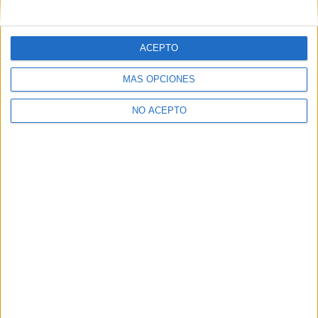
mensajes privados.
Y como regalo de agradecimiento, por registrarte te daremos
gratis una copia de nuestro ebook con 100 consejos para tu
ACEPTO
primer año de universidad
.
MÁS OPCIONES
NO ACEPTO
¿A qué esperas?