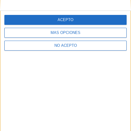
mensajes privados.
Y como regalo de agradecimiento, por registrarte te daremos
gratis una copia de nuestro ebook con 100 consejos para tu
ACEPTO
primer año de universidad
.
MÁS OPCIONES
NO ACEPTO
¿A qué esperas?