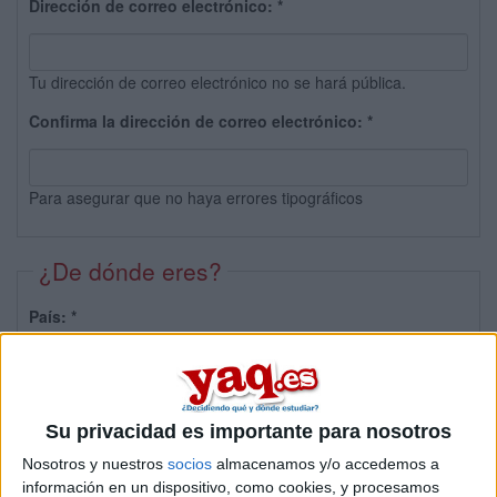
Dirección de correo electrónico:
*
Tu dirección de correo electrónico no se hará pública.
Confirma la dirección de correo electrónico:
*
Para asegurar que no haya errores tipográficos
¿De dónde eres?
País:
*
Provincia:
Su privacidad es importante para nosotros
Nosotros y nuestros
socios
almacenamos y/o accedemos a
información en un dispositivo, como cookies, y procesamos