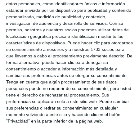
Sobre ti
datos personales, como identificadores únicos e información
estándar enviada por un dispositivo para publicidad y contenido
personalizado, medición de publicidad y contenido,
Soy:
*
investigación de audiencia y desarrollo de servicios.
Con su
Chico
permiso, nosotros y nuestros socios podemos utilizar datos de
Chica
localización geográfica precisa e identificación mediante las
características de dispositivos. Puede hacer clic para otorgarnos
¿En qué año terminas (o terminaste) bachillerato o FP?
*
su consentimiento a nosotros y a nuestros 1733 socios para
que llevemos a cabo el procesamiento previamente descrito. De
forma alternativa, puede hacer clic para denegar su
consentimiento o acceder a información más detallada y
Soy estudiante de:
*
cambiar sus preferencias antes de otorgar su consentimiento.
Tenga en cuenta que algún procesamiento de sus datos
personales puede no requerir de su consentimiento, pero usted
tiene el derecho de rechazar tal procesamiento. Sus
preferencias se aplicarán solo a este sitio web. Puede cambiar
Términos y Condiciones de Uso
sus preferencias o retirar su consentimiento en cualquier
momento volviendo a este sitio y haciendo clic en el botón
Acepto
los
Términos y Condiciones
de uso
*
"Privacidad" en la parte inferior de la página web.