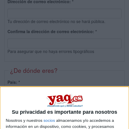
Dirección de correo electrónico:
*
Tu dirección de correo electrónico no se hará pública.
Confirma la dirección de correo electrónico:
*
Para asegurar que no haya errores tipográficos
¿De dónde eres?
País:
*
Provincia:
Su privacidad es importante para nosotros
Nosotros y nuestros
socios
almacenamos y/o accedemos a
información en un dispositivo, como cookies, y procesamos