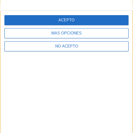
mensajes privados.
Y como regalo de agradecimiento, por registrarte te daremos
gratis una copia de nuestro ebook con 100 consejos para tu
ACEPTO
primer año de universidad
.
MÁS OPCIONES
NO ACEPTO
¿A qué esperas?