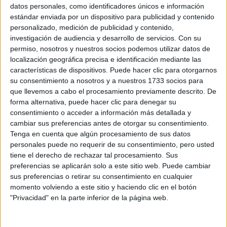
Sobre ti
datos personales, como identificadores únicos e información
estándar enviada por un dispositivo para publicidad y contenido
personalizado, medición de publicidad y contenido,
Soy:
*
investigación de audiencia y desarrollo de servicios.
Con su
Chico
permiso, nosotros y nuestros socios podemos utilizar datos de
Chica
localización geográfica precisa e identificación mediante las
características de dispositivos. Puede hacer clic para otorgarnos
¿En qué año terminas (o terminaste) bachillerato o FP?
*
su consentimiento a nosotros y a nuestros 1733 socios para
que llevemos a cabo el procesamiento previamente descrito. De
forma alternativa, puede hacer clic para denegar su
consentimiento o acceder a información más detallada y
Soy estudiante de:
*
cambiar sus preferencias antes de otorgar su consentimiento.
Tenga en cuenta que algún procesamiento de sus datos
personales puede no requerir de su consentimiento, pero usted
tiene el derecho de rechazar tal procesamiento. Sus
preferencias se aplicarán solo a este sitio web. Puede cambiar
Términos y Condiciones de Uso
sus preferencias o retirar su consentimiento en cualquier
momento volviendo a este sitio y haciendo clic en el botón
Acepto
los
Términos y Condiciones
de uso
*
"Privacidad" en la parte inferior de la página web.