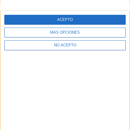
mensajes privados.
Y como regalo de agradecimiento, por registrarte te daremos
gratis una copia de nuestro ebook con 100 consejos para tu
ACEPTO
primer año de universidad
.
MÁS OPCIONES
NO ACEPTO
¿A qué esperas?