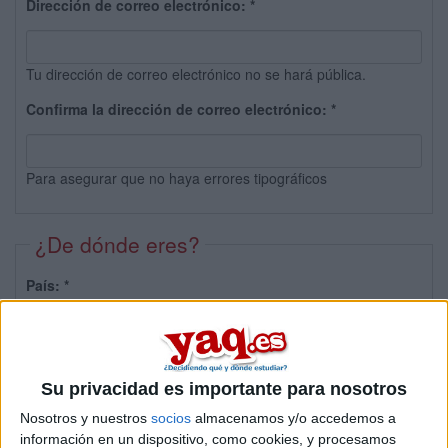
Dirección de correo electrónico:
*
Tu dirección de correo electrónico no se hará pública.
Confirma la dirección de correo electrónico:
*
Para asegurar que no haya errores tipográficos
¿De dónde eres?
País:
*
Provincia:
Su privacidad es importante para nosotros
Nosotros y nuestros
socios
almacenamos y/o accedemos a
información en un dispositivo, como cookies, y procesamos