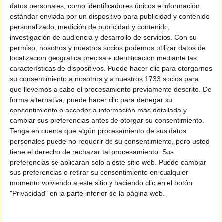
Sobre ti
datos personales, como identificadores únicos e información
estándar enviada por un dispositivo para publicidad y contenido
personalizado, medición de publicidad y contenido,
Soy:
*
investigación de audiencia y desarrollo de servicios.
Con su
Chico
permiso, nosotros y nuestros socios podemos utilizar datos de
Chica
localización geográfica precisa e identificación mediante las
características de dispositivos. Puede hacer clic para otorgarnos
¿En qué año terminas (o terminaste) bachillerato o FP?
*
su consentimiento a nosotros y a nuestros 1733 socios para
que llevemos a cabo el procesamiento previamente descrito. De
forma alternativa, puede hacer clic para denegar su
consentimiento o acceder a información más detallada y
Soy estudiante de:
*
cambiar sus preferencias antes de otorgar su consentimiento.
Tenga en cuenta que algún procesamiento de sus datos
personales puede no requerir de su consentimiento, pero usted
tiene el derecho de rechazar tal procesamiento. Sus
preferencias se aplicarán solo a este sitio web. Puede cambiar
Términos y Condiciones de Uso
sus preferencias o retirar su consentimiento en cualquier
momento volviendo a este sitio y haciendo clic en el botón
Acepto
los
Términos y Condiciones
de uso
*
"Privacidad" en la parte inferior de la página web.