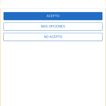
mensajes privados.
Y como regalo de agradecimiento, por registrarte te daremos
gratis una copia de nuestro ebook con 100 consejos para tu
ACEPTO
primer año de universidad
.
MÁS OPCIONES
NO ACEPTO
¿A qué esperas?