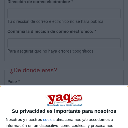
Dirección de correo electrónico:
*
Tu dirección de correo electrónico no se hará pública.
Confirma la dirección de correo electrónico:
*
Para asegurar que no haya errores tipográficos
¿De dónde eres?
País:
*
Provincia:
Su privacidad es importante para nosotros
Nosotros y nuestros
socios
almacenamos y/o accedemos a
información en un dispositivo, como cookies, y procesamos