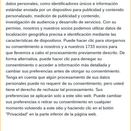
Sobre ti
datos personales, como identificadores únicos e información
estándar enviada por un dispositivo para publicidad y contenido
personalizado, medición de publicidad y contenido,
Soy:
*
investigación de audiencia y desarrollo de servicios.
Con su
Chico
permiso, nosotros y nuestros socios podemos utilizar datos de
Chica
localización geográfica precisa e identificación mediante las
características de dispositivos. Puede hacer clic para otorgarnos
¿En qué año terminas (o terminaste) bachillerato o FP?
*
su consentimiento a nosotros y a nuestros 1733 socios para
que llevemos a cabo el procesamiento previamente descrito. De
forma alternativa, puede hacer clic para denegar su
consentimiento o acceder a información más detallada y
Soy estudiante de:
*
cambiar sus preferencias antes de otorgar su consentimiento.
Tenga en cuenta que algún procesamiento de sus datos
personales puede no requerir de su consentimiento, pero usted
tiene el derecho de rechazar tal procesamiento. Sus
preferencias se aplicarán solo a este sitio web. Puede cambiar
Términos y Condiciones de Uso
sus preferencias o retirar su consentimiento en cualquier
momento volviendo a este sitio y haciendo clic en el botón
Acepto
los
Términos y Condiciones
de uso
*
"Privacidad" en la parte inferior de la página web.