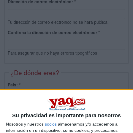
Dirección de correo electrónico:
*
Tu dirección de correo electrónico no se hará pública.
Confirma la dirección de correo electrónico:
*
Para asegurar que no haya errores tipográficos
¿De dónde eres?
País:
*
Provincia:
Su privacidad es importante para nosotros
Nosotros y nuestros
socios
almacenamos y/o accedemos a
información en un dispositivo, como cookies, y procesamos