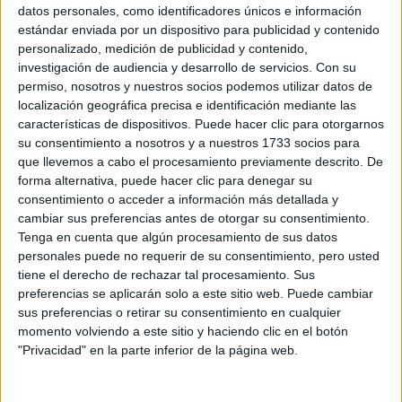
Sobre ti
datos personales, como identificadores únicos e información
estándar enviada por un dispositivo para publicidad y contenido
personalizado, medición de publicidad y contenido,
Soy:
*
investigación de audiencia y desarrollo de servicios.
Con su
Chico
permiso, nosotros y nuestros socios podemos utilizar datos de
Chica
localización geográfica precisa e identificación mediante las
características de dispositivos. Puede hacer clic para otorgarnos
¿En qué año terminas (o terminaste) bachillerato o FP?
*
su consentimiento a nosotros y a nuestros 1733 socios para
que llevemos a cabo el procesamiento previamente descrito. De
forma alternativa, puede hacer clic para denegar su
consentimiento o acceder a información más detallada y
Soy estudiante de:
*
cambiar sus preferencias antes de otorgar su consentimiento.
Tenga en cuenta que algún procesamiento de sus datos
personales puede no requerir de su consentimiento, pero usted
tiene el derecho de rechazar tal procesamiento. Sus
preferencias se aplicarán solo a este sitio web. Puede cambiar
Términos y Condiciones de Uso
sus preferencias o retirar su consentimiento en cualquier
momento volviendo a este sitio y haciendo clic en el botón
Acepto
los
Términos y Condiciones
de uso
*
"Privacidad" en la parte inferior de la página web.