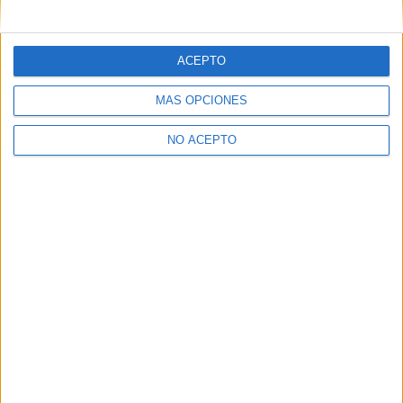
mensajes privados.
Y como regalo de agradecimiento, por registrarte te daremos
gratis una copia de nuestro ebook con 100 consejos para tu
ACEPTO
primer año de universidad
.
MÁS OPCIONES
NO ACEPTO
¿A qué esperas?