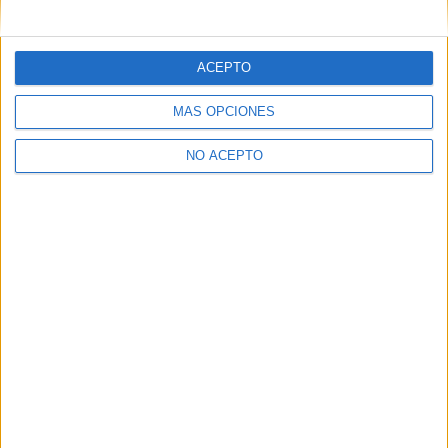
mensajes privados.
Y como regalo de agradecimiento, por registrarte te daremos
gratis una copia de nuestro ebook con 100 consejos para tu
ACEPTO
primer año de universidad
.
MÁS OPCIONES
NO ACEPTO
¿A qué esperas?