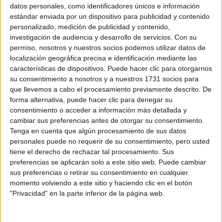
Sobre ti
datos personales, como identificadores únicos e información
estándar enviada por un dispositivo para publicidad y contenido
personalizado, medición de publicidad y contenido,
Soy:
*
investigación de audiencia y desarrollo de servicios.
Con su
Chico
permiso, nosotros y nuestros socios podemos utilizar datos de
Chica
localización geográfica precisa e identificación mediante las
características de dispositivos. Puede hacer clic para otorgarnos
¿En qué año terminas (o terminaste) bachillerato o FP?
*
su consentimiento a nosotros y a nuestros 1731 socios para
que llevemos a cabo el procesamiento previamente descrito. De
forma alternativa, puede hacer clic para denegar su
consentimiento o acceder a información más detallada y
Soy estudiante de:
*
cambiar sus preferencias antes de otorgar su consentimiento.
Tenga en cuenta que algún procesamiento de sus datos
personales puede no requerir de su consentimiento, pero usted
tiene el derecho de rechazar tal procesamiento. Sus
preferencias se aplicarán solo a este sitio web. Puede cambiar
Términos y Condiciones de Uso
sus preferencias o retirar su consentimiento en cualquier
momento volviendo a este sitio y haciendo clic en el botón
Acepto
los
Términos y Condiciones
de uso
*
"Privacidad" en la parte inferior de la página web.