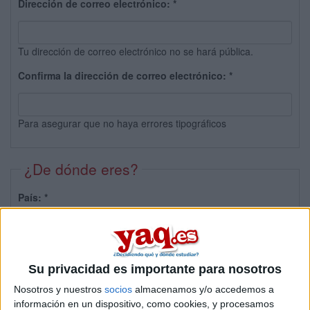
Dirección de correo electrónico:
*
Tu dirección de correo electrónico no se hará pública.
Confirma la dirección de correo electrónico:
*
Para asegurar que no haya errores tipográficos
¿De dónde eres?
País:
*
Provincia:
Su privacidad es importante para nosotros
Nosotros y nuestros
socios
almacenamos y/o accedemos a
información en un dispositivo, como cookies, y procesamos