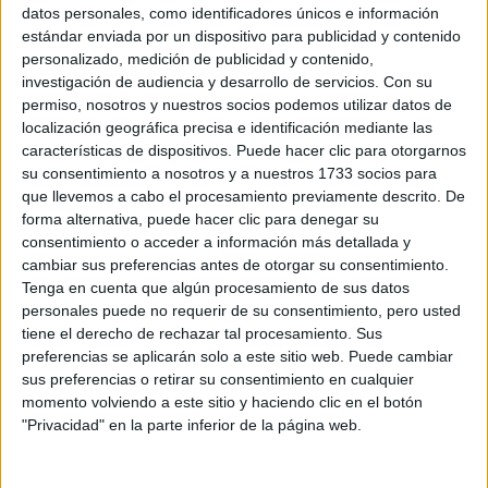
Sobre ti
datos personales, como identificadores únicos e información
estándar enviada por un dispositivo para publicidad y contenido
personalizado, medición de publicidad y contenido,
Soy:
*
investigación de audiencia y desarrollo de servicios.
Con su
Chico
permiso, nosotros y nuestros socios podemos utilizar datos de
Chica
localización geográfica precisa e identificación mediante las
características de dispositivos. Puede hacer clic para otorgarnos
¿En qué año terminas (o terminaste) bachillerato o FP?
*
su consentimiento a nosotros y a nuestros 1733 socios para
que llevemos a cabo el procesamiento previamente descrito. De
forma alternativa, puede hacer clic para denegar su
consentimiento o acceder a información más detallada y
Soy estudiante de:
*
cambiar sus preferencias antes de otorgar su consentimiento.
Tenga en cuenta que algún procesamiento de sus datos
personales puede no requerir de su consentimiento, pero usted
tiene el derecho de rechazar tal procesamiento. Sus
preferencias se aplicarán solo a este sitio web. Puede cambiar
Términos y Condiciones de Uso
sus preferencias o retirar su consentimiento en cualquier
momento volviendo a este sitio y haciendo clic en el botón
Acepto
los
Términos y Condiciones
de uso
*
"Privacidad" en la parte inferior de la página web.