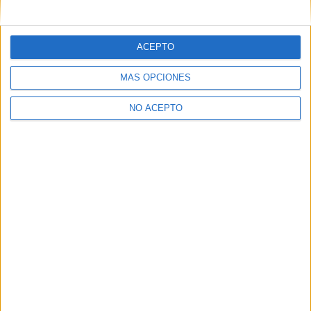
mensajes privados.
Y como regalo de agradecimiento, por registrarte te daremos
gratis una copia de nuestro ebook con 100 consejos para tu
ACEPTO
primer año de universidad
.
MÁS OPCIONES
NO ACEPTO
¿A qué esperas?