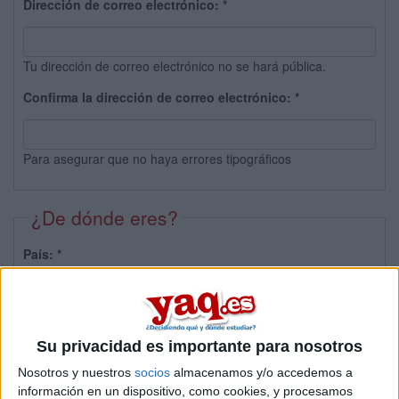
Dirección de correo electrónico:
*
Tu dirección de correo electrónico no se hará pública.
Confirma la dirección de correo electrónico:
*
Para asegurar que no haya errores tipográficos
¿De dónde eres?
País:
*
Provincia:
Su privacidad es importante para nosotros
Nosotros y nuestros
socios
almacenamos y/o accedemos a
información en un dispositivo, como cookies, y procesamos