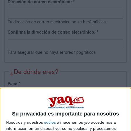
Dirección de correo electrónico:
*
Tu dirección de correo electrónico no se hará pública.
Confirma la dirección de correo electrónico:
*
Para asegurar que no haya errores tipográficos
¿De dónde eres?
País:
*
Provincia:
Su privacidad es importante para nosotros
Nosotros y nuestros
socios
almacenamos y/o accedemos a
información en un dispositivo, como cookies, y procesamos