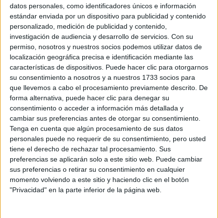
Sobre ti
datos personales, como identificadores únicos e información
estándar enviada por un dispositivo para publicidad y contenido
personalizado, medición de publicidad y contenido,
Soy:
*
investigación de audiencia y desarrollo de servicios.
Con su
Chico
permiso, nosotros y nuestros socios podemos utilizar datos de
Chica
localización geográfica precisa e identificación mediante las
características de dispositivos. Puede hacer clic para otorgarnos
¿En qué año terminas (o terminaste) bachillerato o FP?
*
su consentimiento a nosotros y a nuestros 1733 socios para
que llevemos a cabo el procesamiento previamente descrito. De
forma alternativa, puede hacer clic para denegar su
consentimiento o acceder a información más detallada y
Soy estudiante de:
*
cambiar sus preferencias antes de otorgar su consentimiento.
Tenga en cuenta que algún procesamiento de sus datos
personales puede no requerir de su consentimiento, pero usted
tiene el derecho de rechazar tal procesamiento. Sus
preferencias se aplicarán solo a este sitio web. Puede cambiar
Términos y Condiciones de Uso
sus preferencias o retirar su consentimiento en cualquier
momento volviendo a este sitio y haciendo clic en el botón
Acepto
los
Términos y Condiciones
de uso
*
"Privacidad" en la parte inferior de la página web.