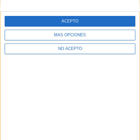
mensajes privados.
Y como regalo de agradecimiento, por registrarte te daremos
gratis una copia de nuestro ebook con 100 consejos para tu
ACEPTO
primer año de universidad
.
MÁS OPCIONES
NO ACEPTO
¿A qué esperas?